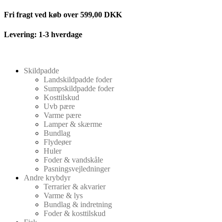
Videre
Fri fragt ved køb over 599,00 DKK
til
indhold
Levering: 1-3 hverdage
Skildpadde
Landskildpadde foder
Sumpskildpadde foder
Kosttilskud
Uvb pære
Varme pære
Lamper & skærme
Bundlag
Flydeøer
Huler
Foder & vandskåle
Pasningsvejledninger
Andre krybdyr
Terrarier & akvarier
Varme & lys
Bundlag & indretning
Foder & kosttilskud