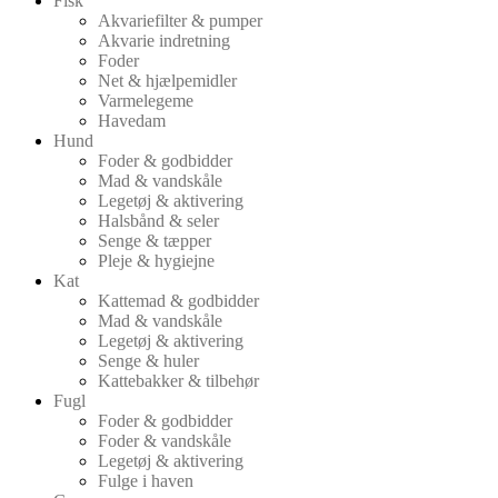
Fisk
Akvariefilter & pumper
Akvarie indretning
Foder
Net & hjælpemidler
Varmelegeme
Havedam
Hund
Foder & godbidder
Mad & vandskåle
Legetøj & aktivering
Halsbånd & seler
Senge & tæpper
Pleje & hygiejne
Kat
Kattemad & godbidder
Mad & vandskåle
Legetøj & aktivering
Senge & huler
Kattebakker & tilbehør
Fugl
Foder & godbidder
Foder & vandskåle
Legetøj & aktivering
Fulge i haven