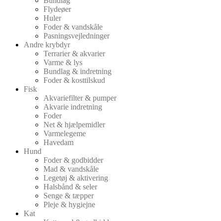
Bundlag
Flydeøer
Huler
Foder & vandskåle
Pasningsvejledninger
Andre krybdyr
Terrarier & akvarier
Varme & lys
Bundlag & indretning
Foder & kosttilskud
Fisk
Akvariefilter & pumper
Akvarie indretning
Foder
Net & hjælpemidler
Varmelegeme
Havedam
Hund
Foder & godbidder
Mad & vandskåle
Legetøj & aktivering
Halsbånd & seler
Senge & tæpper
Pleje & hygiejne
Kat