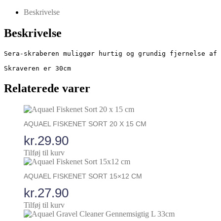
Scraper
XL
Beskrivelse
-
Algeskraber
Beskrivelse
3in1
antal
Sera-skraberen muliggør hurtig og grundig fjernelse af 
Skraveren er 30cm
Relaterede varer
AQUAEL FISKENET SORT 20 X 15 CM
kr.
29.90
Tilføj til kurv
AQUAEL FISKENET SORT 15×12 CM
kr.
27.90
Tilføj til kurv