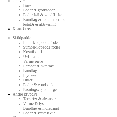
Gnaver
Bure
Foder & godbidder
Foderskål & vandflaske
Bundlag & rede materiale
legetøj & aktivering
Kontakt os
Skildpadde
Landskildpadde foder
Sumpskildpadde foder
Kosttilskud
Uvb pære
Varme pære
Lamper & skærme
Bundlag
Flydeøer
Huler
Foder & vandskåle
Pasningsvejledninger
Andre krybdyr
Terrarier & akvarier
Varme & lys
Bundlag & indretning
Foder & kosttilskud