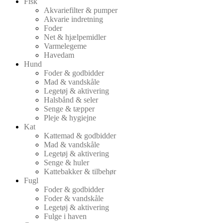
Fisk
Akvariefilter & pumper
Akvarie indretning
Foder
Net & hjælpemidler
Varmelegeme
Havedam
Hund
Foder & godbidder
Mad & vandskåle
Legetøj & aktivering
Halsbånd & seler
Senge & tæpper
Pleje & hygiejne
Kat
Kattemad & godbidder
Mad & vandskåle
Legetøj & aktivering
Senge & huler
Kattebakker & tilbehør
Fugl
Foder & godbidder
Foder & vandskåle
Legetøj & aktivering
Fulge i haven