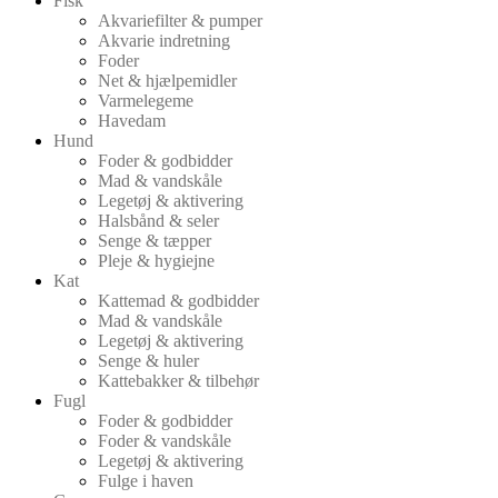
Fisk
Akvariefilter & pumper
Akvarie indretning
Foder
Net & hjælpemidler
Varmelegeme
Havedam
Hund
Foder & godbidder
Mad & vandskåle
Legetøj & aktivering
Halsbånd & seler
Senge & tæpper
Pleje & hygiejne
Kat
Kattemad & godbidder
Mad & vandskåle
Legetøj & aktivering
Senge & huler
Kattebakker & tilbehør
Fugl
Foder & godbidder
Foder & vandskåle
Legetøj & aktivering
Fulge i haven