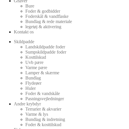
Gnaver
Bure
Foder & godbidder
Foderskål & vandflaske
Bundlag & rede materiale
legetøj & aktivering
Kontakt os
Skildpadde
Landskildpadde foder
Sumpskildpadde foder
Kosttilskud
Uvb pære
Varme pære
Lamper & skærme
Bundlag
Flydeøer
Huler
Foder & vandskåle
Pasningsvejledninger
Andre krybdyr
Terrarier & akvarier
Varme & lys
Bundlag & indretning
Foder & kosttilskud