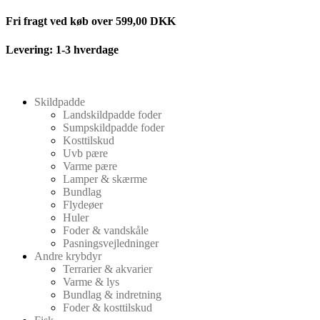
Videre
Fri fragt ved køb over 599,00 DKK
til
indhold
Levering: 1-3 hverdage
Skildpadde
Landskildpadde foder
Sumpskildpadde foder
Kosttilskud
Uvb pære
Varme pære
Lamper & skærme
Bundlag
Flydeøer
Huler
Foder & vandskåle
Pasningsvejledninger
Andre krybdyr
Terrarier & akvarier
Varme & lys
Bundlag & indretning
Foder & kosttilskud