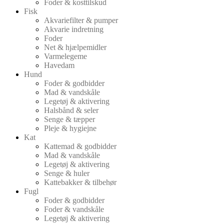
Foder & kosttilskud
Fisk
Akvariefilter & pumper
Akvarie indretning
Foder
Net & hjælpemidler
Varmelegeme
Havedam
Hund
Foder & godbidder
Mad & vandskåle
Legetøj & aktivering
Halsbånd & seler
Senge & tæpper
Pleje & hygiejne
Kat
Kattemad & godbidder
Mad & vandskåle
Legetøj & aktivering
Senge & huler
Kattebakker & tilbehør
Fugl
Foder & godbidder
Foder & vandskåle
Legetøj & aktivering