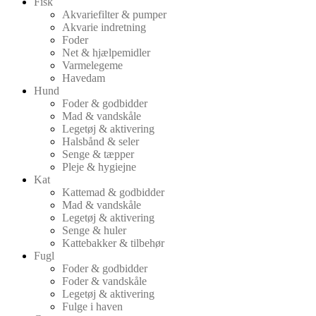
Fisk
Akvariefilter & pumper
Akvarie indretning
Foder
Net & hjælpemidler
Varmelegeme
Havedam
Hund
Foder & godbidder
Mad & vandskåle
Legetøj & aktivering
Halsbånd & seler
Senge & tæpper
Pleje & hygiejne
Kat
Kattemad & godbidder
Mad & vandskåle
Legetøj & aktivering
Senge & huler
Kattebakker & tilbehør
Fugl
Foder & godbidder
Foder & vandskåle
Legetøj & aktivering
Fulge i haven