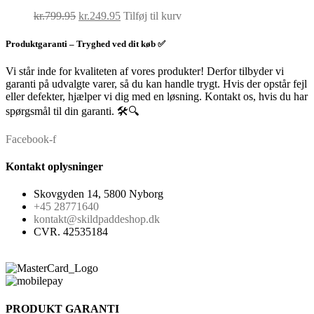
Den
Den
kr.
799.95
kr.
249.95
Tilføj til kurv
oprindelige
aktuelle
pris
pris
Produktgaranti – Tryghed ved dit køb ✅
var:
er:
kr.799.95.
kr.249.95.
Vi står inde for kvaliteten af vores produkter! Derfor tilbyder vi
garanti på udvalgte varer, så du kan handle trygt. Hvis der opstår fejl
eller defekter, hjælper vi dig med en løsning. Kontakt os, hvis du har
spørgsmål til din garanti. 🛠️🔍
Facebook-f
Kontakt oplysninger
Skovgyden 14, 5800 Nyborg
+45 28771640
kontakt@skildpaddeshop.dk
CVR. 42535184
PRODUKT GARANTI