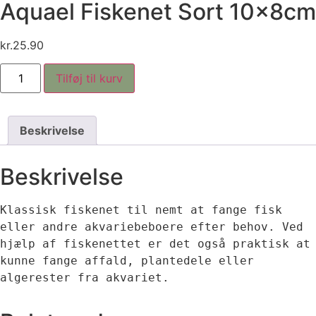
Aquael Fiskenet Sort 10x8cm
kr.
25.90
Aquael
Tilføj til kurv
Fiskenet
Sort
10x8cm
antal
Beskrivelse
Beskrivelse
Klassisk fiskenet til nemt at fange fisk 
eller andre akvariebeboere efter behov. Ved 
hjælp af fiskenettet er det også praktisk at 
kunne fange affald, plantedele eller 
algerester fra akvariet.