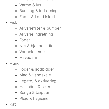
Varme & lys
Bundlag & indretning
Foder & kosttilskud
Fisk
Akvariefilter & pumper
Akvarie indretning
Foder
Net & hjælpemidler
Varmelegeme
Havedam
Hund
Foder & godbidder
Mad & vandskåle
Legetøj & aktivering
Halsbånd & seler
Senge & tæpper
Pleje & hygiejne
Kat