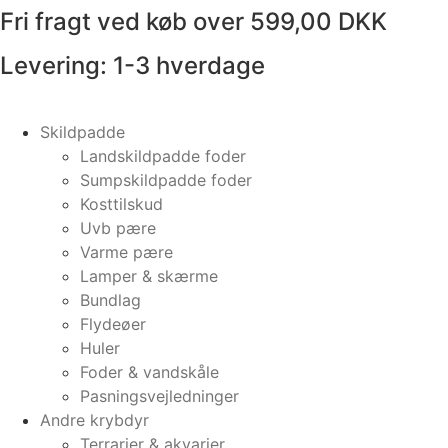
Fri fragt ved køb over 599,00 DKK
Videre
til
Levering: 1-3 hverdage
indhold
Skildpadde
Landskildpadde foder
Sumpskildpadde foder
Kosttilskud
Uvb pære
Varme pære
Lamper & skærme
Bundlag
Flydeøer
Huler
Foder & vandskåle
Pasningsvejledninger
Andre krybdyr
Terrarier & akvarier