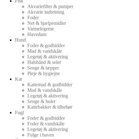
Fisk
Akvariefilter & pumper
Akvarie indretning
Foder
Net & hjælpemidler
Varmelegeme
Havedam
Hund
Foder & godbidder
Mad & vandskåle
Legetøj & aktivering
Halsbånd & seler
Senge & tæpper
Pleje & hygiejne
Kat
Kattemad & godbidder
Mad & vandskåle
Legetøj & aktivering
Senge & huler
Kattebakker & tilbehør
Fugl
Foder & godbidder
Foder & vandskåle
Legetøj & aktivering
Fulge i haven