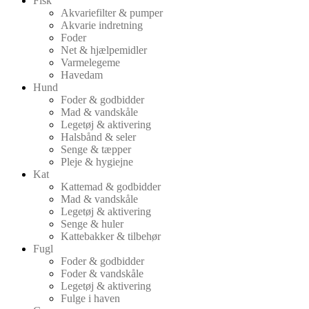
Fisk
Akvariefilter & pumper
Akvarie indretning
Foder
Net & hjælpemidler
Varmelegeme
Havedam
Hund
Foder & godbidder
Mad & vandskåle
Legetøj & aktivering
Halsbånd & seler
Senge & tæpper
Pleje & hygiejne
Kat
Kattemad & godbidder
Mad & vandskåle
Legetøj & aktivering
Senge & huler
Kattebakker & tilbehør
Fugl
Foder & godbidder
Foder & vandskåle
Legetøj & aktivering
Fulge i haven