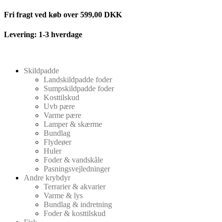
Videre
Fri fragt ved køb over 599,00 DKK
til
indhold
Levering: 1-3 hverdage
Skildpadde
Landskildpadde foder
Sumpskildpadde foder
Kosttilskud
Uvb pære
Varme pære
Lamper & skærme
Bundlag
Flydeøer
Huler
Foder & vandskåle
Pasningsvejledninger
Andre krybdyr
Terrarier & akvarier
Varme & lys
Bundlag & indretning
Foder & kosttilskud