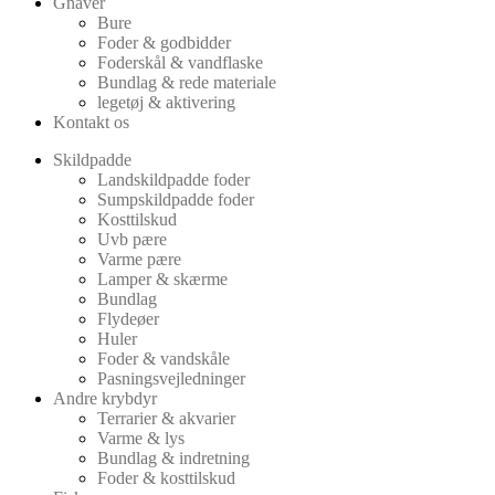
Gnaver
Bure
Foder & godbidder
Foderskål & vandflaske
Bundlag & rede materiale
legetøj & aktivering
Kontakt os
Skildpadde
Landskildpadde foder
Sumpskildpadde foder
Kosttilskud
Uvb pære
Varme pære
Lamper & skærme
Bundlag
Flydeøer
Huler
Foder & vandskåle
Pasningsvejledninger
Andre krybdyr
Terrarier & akvarier
Varme & lys
Bundlag & indretning
Foder & kosttilskud