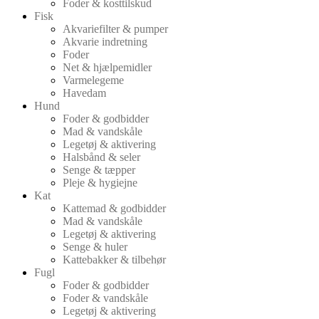
Foder & kosttilskud
Fisk
Akvariefilter & pumper
Akvarie indretning
Foder
Net & hjælpemidler
Varmelegeme
Havedam
Hund
Foder & godbidder
Mad & vandskåle
Legetøj & aktivering
Halsbånd & seler
Senge & tæpper
Pleje & hygiejne
Kat
Kattemad & godbidder
Mad & vandskåle
Legetøj & aktivering
Senge & huler
Kattebakker & tilbehør
Fugl
Foder & godbidder
Foder & vandskåle
Legetøj & aktivering