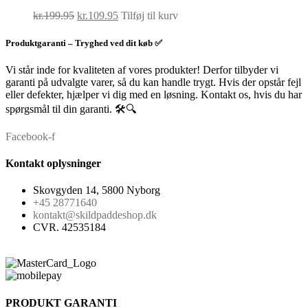
Den
Den
kr.
199.95
kr.
109.95
Tilføj til kurv
oprindelige
aktuelle
pris
pris
Produktgaranti – Tryghed ved dit køb ✅
var:
er:
kr.199.95.
kr.109.95.
Vi står inde for kvaliteten af vores produkter! Derfor tilbyder vi
garanti på udvalgte varer, så du kan handle trygt. Hvis der opstår fejl
eller defekter, hjælper vi dig med en løsning. Kontakt os, hvis du har
spørgsmål til din garanti. 🛠️🔍
Facebook-f
Kontakt oplysninger
Skovgyden 14, 5800 Nyborg
+45 28771640
kontakt@skildpaddeshop.dk
CVR. 42535184
PRODUKT GARANTI