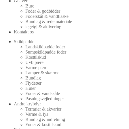
Gnaver
Bure
Foder & godbidder
Foderskål & vandflaske
Bundlag & rede materiale
legetøj & aktivering
Kontakt os
Skildpadde
Landskildpadde foder
Sumpskildpadde foder
Kosttilskud
Uvb pære
Varme pære
Lamper & skærme
Bundlag
Flydeøer
Huler
Foder & vandskåle
Pasningsvejledninger
Andre krybdyr
Terrarier & akvarier
Varme & lys
Bundlag & indretning
Foder & kosttilskud