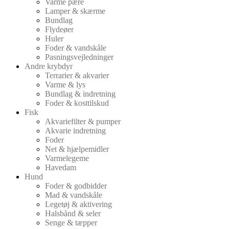
Varme pære
Lamper & skærme
Bundlag
Flydeøer
Huler
Foder & vandskåle
Pasningsvejledninger
Andre krybdyr
Terrarier & akvarier
Varme & lys
Bundlag & indretning
Foder & kosttilskud
Fisk
Akvariefilter & pumper
Akvarie indretning
Foder
Net & hjælpemidler
Varmelegeme
Havedam
Hund
Foder & godbidder
Mad & vandskåle
Legetøj & aktivering
Halsbånd & seler
Senge & tæpper