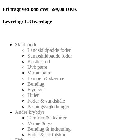
Videre
Fri fragt ved køb over 599,00 DKK
til
indhold
Levering: 1-3 hverdage
Skildpadde
Landskildpadde foder
Sumpskildpadde foder
Kosttilskud
Uvb pære
Varme pære
Lamper & skærme
Bundlag
Flydeøer
Huler
Foder & vandskåle
Pasningsvejledninger
Andre krybdyr
Terrarier & akvarier
Varme & lys
Bundlag & indretning
Foder & kosttilskud