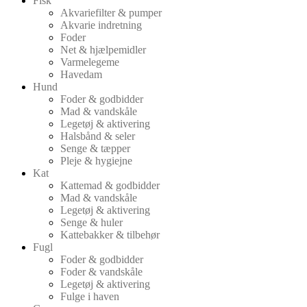
Fisk
Akvariefilter & pumper
Akvarie indretning
Foder
Net & hjælpemidler
Varmelegeme
Havedam
Hund
Foder & godbidder
Mad & vandskåle
Legetøj & aktivering
Halsbånd & seler
Senge & tæpper
Pleje & hygiejne
Kat
Kattemad & godbidder
Mad & vandskåle
Legetøj & aktivering
Senge & huler
Kattebakker & tilbehør
Fugl
Foder & godbidder
Foder & vandskåle
Legetøj & aktivering
Fulge i haven