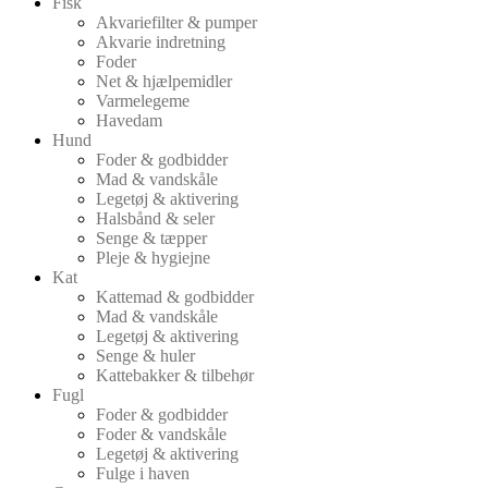
Fisk
Akvariefilter & pumper
Akvarie indretning
Foder
Net & hjælpemidler
Varmelegeme
Havedam
Hund
Foder & godbidder
Mad & vandskåle
Legetøj & aktivering
Halsbånd & seler
Senge & tæpper
Pleje & hygiejne
Kat
Kattemad & godbidder
Mad & vandskåle
Legetøj & aktivering
Senge & huler
Kattebakker & tilbehør
Fugl
Foder & godbidder
Foder & vandskåle
Legetøj & aktivering
Fulge i haven