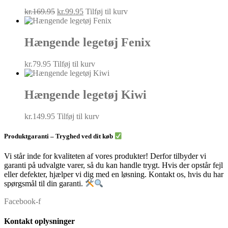
Den
Den
kr.
169.95
kr.
99.95
Tilføj til kurv
oprindelige
aktuelle
pris
pris
var:
er:
Hængende legetøj Fenix
kr.169.95.
kr.99.95.
kr.
79.95
Tilføj til kurv
Hængende legetøj Kiwi
kr.
149.95
Tilføj til kurv
Produktgaranti – Tryghed ved dit køb
Vi står inde for kvaliteten af vores produkter! Derfor tilbyder vi
garanti på udvalgte varer, så du kan handle trygt. Hvis der opstår fejl
eller defekter, hjælper vi dig med en løsning. Kontakt os, hvis du har
spørgsmål til din garanti.
Facebook-f
Kontakt oplysninger