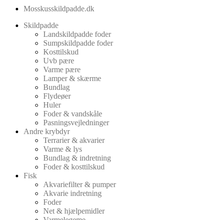
Mosskusskildpadde.dk
Skildpadde
Landskildpadde foder
Sumpskildpadde foder
Kosttilskud
Uvb pære
Varme pære
Lamper & skærme
Bundlag
Flydeøer
Huler
Foder & vandskåle
Pasningsvejledninger
Andre krybdyr
Terrarier & akvarier
Varme & lys
Bundlag & indretning
Foder & kosttilskud
Fisk
Akvariefilter & pumper
Akvarie indretning
Foder
Net & hjælpemidler
Varmelegeme