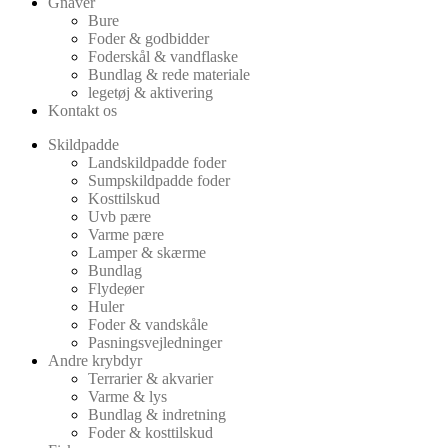
Gnaver
Bure
Foder & godbidder
Foderskål & vandflaske
Bundlag & rede materiale
legetøj & aktivering
Kontakt os
Skildpadde
Landskildpadde foder
Sumpskildpadde foder
Kosttilskud
Uvb pære
Varme pære
Lamper & skærme
Bundlag
Flydeøer
Huler
Foder & vandskåle
Pasningsvejledninger
Andre krybdyr
Terrarier & akvarier
Varme & lys
Bundlag & indretning
Foder & kosttilskud