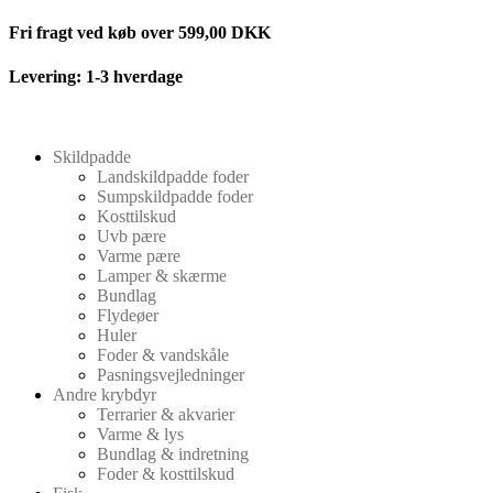
Videre
Fri fragt ved køb over 599,00 DKK
til
indhold
Levering: 1-3 hverdage
Skildpadde
Landskildpadde foder
Sumpskildpadde foder
Kosttilskud
Uvb pære
Varme pære
Lamper & skærme
Bundlag
Flydeøer
Huler
Foder & vandskåle
Pasningsvejledninger
Andre krybdyr
Terrarier & akvarier
Varme & lys
Bundlag & indretning
Foder & kosttilskud