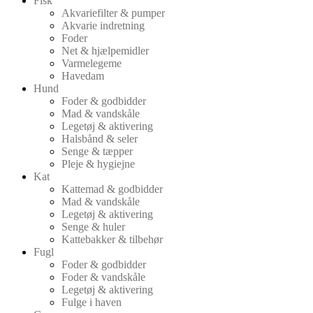
Fisk
Akvariefilter & pumper
Akvarie indretning
Foder
Net & hjælpemidler
Varmelegeme
Havedam
Hund
Foder & godbidder
Mad & vandskåle
Legetøj & aktivering
Halsbånd & seler
Senge & tæpper
Pleje & hygiejne
Kat
Kattemad & godbidder
Mad & vandskåle
Legetøj & aktivering
Senge & huler
Kattebakker & tilbehør
Fugl
Foder & godbidder
Foder & vandskåle
Legetøj & aktivering
Fulge i haven