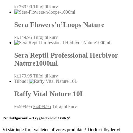
kr.
269.99
Tilføj til kurv
Sera Flowers’n’Loops Nature
kr.
149.95
Tilføj til kurv
Sera Reptil Professional Herbivor
Nature1000ml
kr.
179.95
Tilføj til kurv
Tilbud!
Raffy Vital Nature 10L
Den
Den
kr.
599.95
kr.
499.95
Tilføj til kurv
oprindelige
aktuelle
pris
pris
Produktgaranti – Tryghed ved dit køb ✅
var:
er:
kr.599.95.
kr.499.95.
Vi står inde for kvaliteten af vores produkter! Derfor tilbyder vi