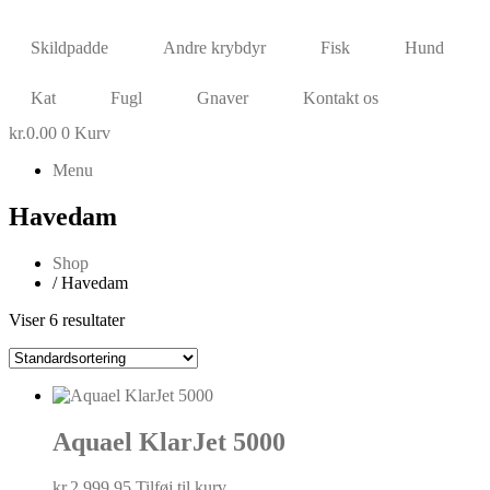
Skildpadde
Andre krybdyr
Fisk
Hund
Kat
Fugl
Gnaver
Kontakt os
kr.
0.00
0
Kurv
Menu
Havedam
Shop
/ Havedam
Viser 6 resultater
Aquael KlarJet 5000
kr.
2,999.95
Tilføj til kurv