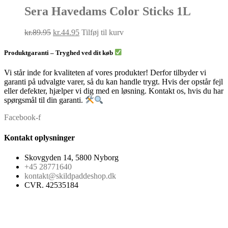
Sera Havedams Color Sticks 1L
Den
Den
kr.
89.95
kr.
44.95
Tilføj til kurv
oprindelige
aktuelle
pris
pris
Produktgaranti – Tryghed ved dit køb
var:
er:
kr.89.95.
kr.44.95.
Vi står inde for kvaliteten af vores produkter! Derfor tilbyder vi
garanti på udvalgte varer, så du kan handle trygt. Hvis der opstår fejl
eller defekter, hjælper vi dig med en løsning. Kontakt os, hvis du har
spørgsmål til din garanti.
Facebook-f
Kontakt oplysninger
Skovgyden 14, 5800 Nyborg
+45 28771640
kontakt@skildpaddeshop.dk
CVR. 42535184