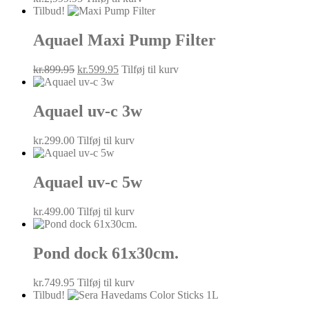
Tilbud!
Aquael Maxi Pump Filter
Den
Den
kr.
899.95
kr.
599.95
Tilføj til kurv
oprindelige
aktuelle
pris
pris
var:
er:
Aquael uv-c 3w
kr.899.95.
kr.599.95.
kr.
299.00
Tilføj til kurv
Aquael uv-c 5w
kr.
499.00
Tilføj til kurv
Pond dock 61x30cm.
kr.
749.95
Tilføj til kurv
Tilbud!