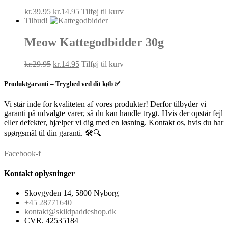
Den
Den
kr.
39.95
kr.
14.95
Tilføj til kurv
oprindelige
aktuelle
Tilbud!
pris
pris
var:
er:
Meow Kattegodbidder 30g
kr.39.95.
kr.14.95.
Den
Den
kr.
29.95
kr.
14.95
Tilføj til kurv
oprindelige
aktuelle
pris
pris
Produktgaranti – Tryghed ved dit køb ✅
var:
er:
kr.29.95.
kr.14.95.
Vi står inde for kvaliteten af vores produkter! Derfor tilbyder vi
garanti på udvalgte varer, så du kan handle trygt. Hvis der opstår fejl
eller defekter, hjælper vi dig med en løsning. Kontakt os, hvis du har
spørgsmål til din garanti. 🛠️🔍
Facebook-f
Kontakt oplysninger
Skovgyden 14, 5800 Nyborg
+45 28771640
kontakt@skildpaddeshop.dk
CVR. 42535184