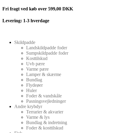
Videre
Fri fragt ved køb over 599,00 DKK
til
indhold
Levering: 1-3 hverdage
Skildpadde
Landskildpadde foder
Sumpskildpadde foder
Kosttilskud
Uvb pære
Varme pære
Lamper & skærme
Bundlag
Flydeøer
Huler
Foder & vandskåle
Pasningsvejledninger
Andre krybdyr
Terrarier & akvarier
Varme & lys
Bundlag & indretning
Foder & kosttilskud