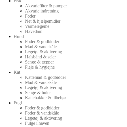
Fisk
Akvariefilter & pumper
Akvarie indretning
Foder
Net & hjælpemidler
Varmelegeme
Havedam
Hund
Foder & godbidder
Mad & vandskåle
Legetøj & aktivering
Halsbånd & seler
Senge & tæpper
Pleje & hygiejne
Kat
Kattemad & godbidder
Mad & vandskåle
Legetøj & aktivering
Senge & huler
Kattebakker & tilbehør
Fugl
Foder & godbidder
Foder & vandskåle
Legetøj & aktivering
Fulge i haven