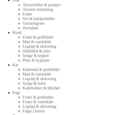
Fisk
Akvariefilter & pumper
Akvarie indretning
Foder
Net & hjælpemidler
Varmelegeme
Havedam
Hund
Foder & godbidder
Mad & vandskåle
Legetøj & aktivering
Halsbånd & seler
Senge & tæpper
Pleje & hygiejne
Kat
Kattemad & godbidder
Mad & vandskåle
Legetøj & aktivering
Senge & huler
Kattebakker & tilbehør
Fugl
Foder & godbidder
Foder & vandskåle
Legetøj & aktivering
Fulge i haven