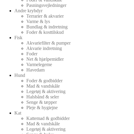
Pasningsvejledninger
Andre krybdyr
Terrarier & akvarier
Varme & lys
Bundlag & indretning
Foder & kosttilskud
Fisk
Akvariefilter & pumper
Akvarie indretning
Foder
Net & hjælpemidler
Varmelegeme
Havedam
Hund
Foder & godbidder
Mad & vandskåle
Legetøj & aktivering
Halsbånd & seler
Senge & tæpper
Pleje & hygiejne
Kat
Kattemad & godbidder
Mad & vandskåle
Legetøj & aktivering