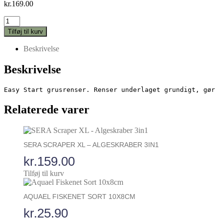
kr.
169.00
Aquael
Gravel
Tilføj til kurv
Cleaner
Gennemsigtig
Beskrivelse
L
33cm
Beskrivelse
antal
Easy Start grusrenser. Renser underlaget grundigt, gør 
Relaterede varer
SERA SCRAPER XL – ALGESKRABER 3IN1
kr.
159.00
Tilføj til kurv
AQUAEL FISKENET SORT 10X8CM
kr.
25.90