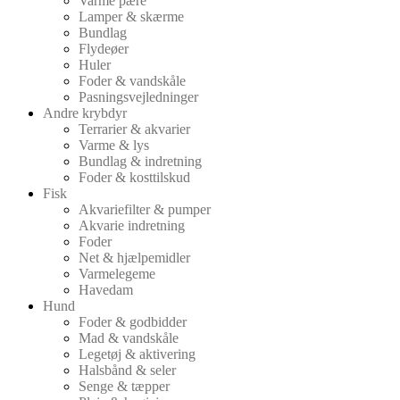
Varme pære
Lamper & skærme
Bundlag
Flydeøer
Huler
Foder & vandskåle
Pasningsvejledninger
Andre krybdyr
Terrarier & akvarier
Varme & lys
Bundlag & indretning
Foder & kosttilskud
Fisk
Akvariefilter & pumper
Akvarie indretning
Foder
Net & hjælpemidler
Varmelegeme
Havedam
Hund
Foder & godbidder
Mad & vandskåle
Legetøj & aktivering
Halsbånd & seler
Senge & tæpper