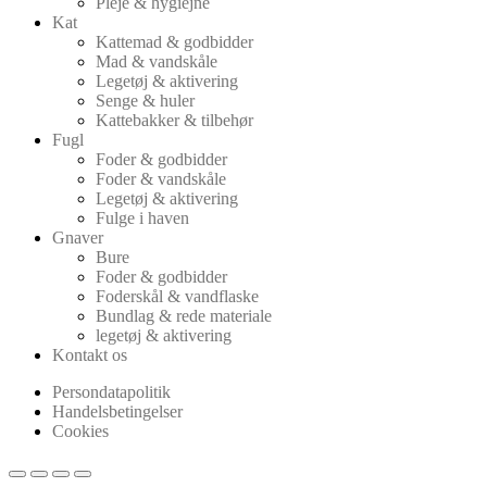
Pleje & hygiejne
Kat
Kattemad & godbidder
Mad & vandskåle
Legetøj & aktivering
Senge & huler
Kattebakker & tilbehør
Fugl
Foder & godbidder
Foder & vandskåle
Legetøj & aktivering
Fulge i haven
Gnaver
Bure
Foder & godbidder
Foderskål & vandflaske
Bundlag & rede materiale
legetøj & aktivering
Kontakt os
Persondatapolitik
Handelsbetingelser
Cookies