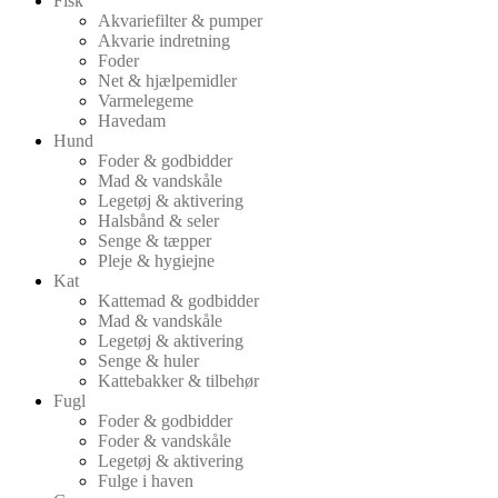
Fisk
Akvariefilter & pumper
Akvarie indretning
Foder
Net & hjælpemidler
Varmelegeme
Havedam
Hund
Foder & godbidder
Mad & vandskåle
Legetøj & aktivering
Halsbånd & seler
Senge & tæpper
Pleje & hygiejne
Kat
Kattemad & godbidder
Mad & vandskåle
Legetøj & aktivering
Senge & huler
Kattebakker & tilbehør
Fugl
Foder & godbidder
Foder & vandskåle
Legetøj & aktivering
Fulge i haven