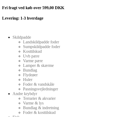
Videre
Fri fragt ved køb over 599,00 DKK
til
indhold
Levering: 1-3 hverdage
Skildpadde
Landskildpadde foder
Sumpskildpadde foder
Kosttilskud
Uvb pære
Varme pære
Lamper & skærme
Bundlag
Flydeøer
Huler
Foder & vandskåle
Pasningsvejledninger
Andre krybdyr
Terrarier & akvarier
Varme & lys
Bundlag & indretning
Foder & kosttilskud