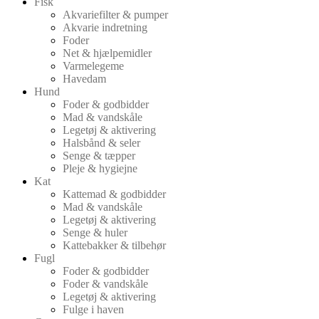
Fisk
Akvariefilter & pumper
Akvarie indretning
Foder
Net & hjælpemidler
Varmelegeme
Havedam
Hund
Foder & godbidder
Mad & vandskåle
Legetøj & aktivering
Halsbånd & seler
Senge & tæpper
Pleje & hygiejne
Kat
Kattemad & godbidder
Mad & vandskåle
Legetøj & aktivering
Senge & huler
Kattebakker & tilbehør
Fugl
Foder & godbidder
Foder & vandskåle
Legetøj & aktivering
Fulge i haven