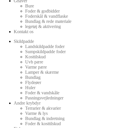
Gnaver
Bure
Foder & godbidder
Foderskål & vandflaske
Bundlag & rede materiale
legetøj & aktivering
Kontakt os
Skildpadde
Landskildpadde foder
Sumpskildpadde foder
Kosttilskud
Uvb pære
Varme pære
Lamper & skærme
Bundlag
Flydeøer
Huler
Foder & vandskåle
Pasningsvejledninger
Andre krybdyr
Terrarier & akvarier
Varme & lys
Bundlag & indretning
Foder & kosttilskud