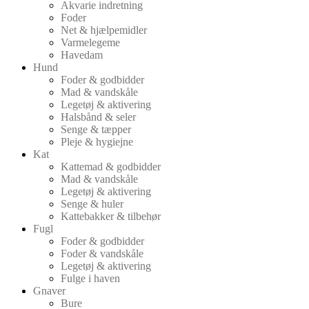
Akvarie indretning
Foder
Net & hjælpemidler
Varmelegeme
Havedam
Hund
Foder & godbidder
Mad & vandskåle
Legetøj & aktivering
Halsbånd & seler
Senge & tæpper
Pleje & hygiejne
Kat
Kattemad & godbidder
Mad & vandskåle
Legetøj & aktivering
Senge & huler
Kattebakker & tilbehør
Fugl
Foder & godbidder
Foder & vandskåle
Legetøj & aktivering
Fulge i haven
Gnaver
Bure