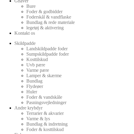
Gnaver
Bure
Foder & godbidder
Foderskål & vandflaske
Bundlag & rede materiale
legetøj & aktivering
Kontakt os
Skildpadde
Landskildpadde foder
Sumpskildpadde foder
Kosttilskud
Uvb pære
Varme pære
Lamper & skærme
Bundlag
Flydeøer
Huler
Foder & vandskåle
Pasningsvejledninger
Andre krybdyr
Terrarier & akvarier
Varme & lys
Bundlag & indretning
Foder & kosttilskud