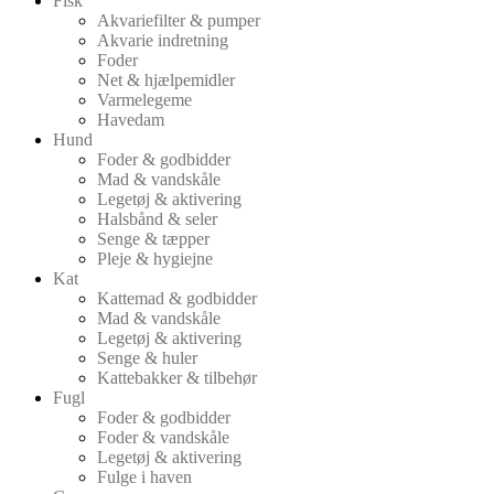
Fisk
Akvariefilter & pumper
Akvarie indretning
Foder
Net & hjælpemidler
Varmelegeme
Havedam
Hund
Foder & godbidder
Mad & vandskåle
Legetøj & aktivering
Halsbånd & seler
Senge & tæpper
Pleje & hygiejne
Kat
Kattemad & godbidder
Mad & vandskåle
Legetøj & aktivering
Senge & huler
Kattebakker & tilbehør
Fugl
Foder & godbidder
Foder & vandskåle
Legetøj & aktivering
Fulge i haven