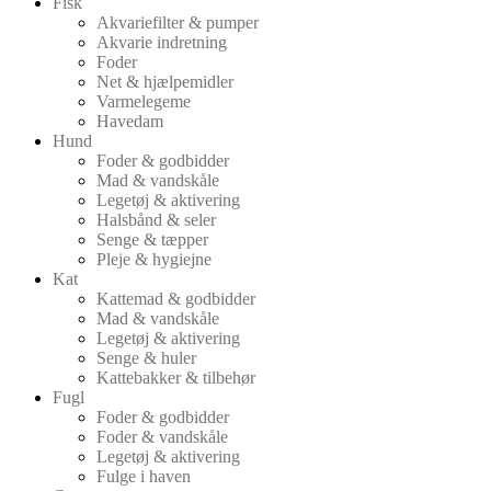
Fisk
Akvariefilter & pumper
Akvarie indretning
Foder
Net & hjælpemidler
Varmelegeme
Havedam
Hund
Foder & godbidder
Mad & vandskåle
Legetøj & aktivering
Halsbånd & seler
Senge & tæpper
Pleje & hygiejne
Kat
Kattemad & godbidder
Mad & vandskåle
Legetøj & aktivering
Senge & huler
Kattebakker & tilbehør
Fugl
Foder & godbidder
Foder & vandskåle
Legetøj & aktivering
Fulge i haven