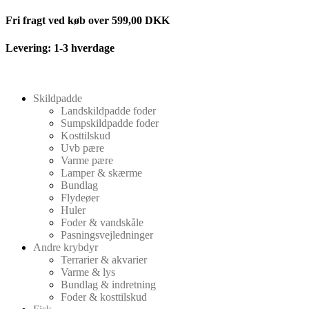
Videre
Fri fragt ved køb over 599,00 DKK
til
indhold
Levering: 1-3 hverdage
Skildpadde
Landskildpadde foder
Sumpskildpadde foder
Kosttilskud
Uvb pære
Varme pære
Lamper & skærme
Bundlag
Flydeøer
Huler
Foder & vandskåle
Pasningsvejledninger
Andre krybdyr
Terrarier & akvarier
Varme & lys
Bundlag & indretning
Foder & kosttilskud