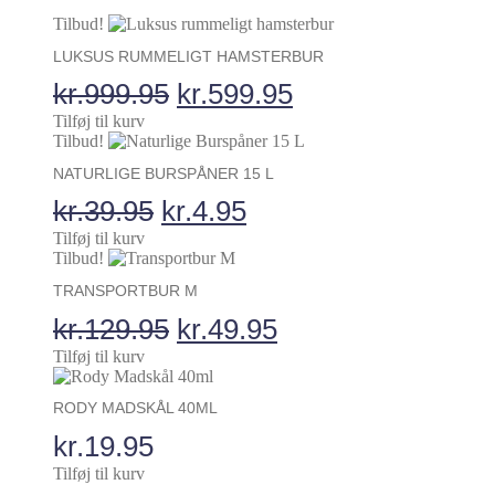
Tilbud!
LUKSUS RUMMELIGT HAMSTERBUR
Den
Den
kr.
999.95
kr.
599.95
oprindelige
aktuelle
Tilføj til kurv
Tilbud!
pris
pris
NATURLIGE BURSPÅNER 15 L
var:
er:
Den
Den
kr.
39.95
kr.
4.95
kr.999.95.
kr.599.95.
oprindelige
aktuelle
Tilføj til kurv
Tilbud!
pris
pris
TRANSPORTBUR M
var:
er:
Den
Den
kr.
129.95
kr.
49.95
kr.39.95.
kr.4.95.
oprindelige
aktuelle
Tilføj til kurv
pris
pris
RODY MADSKÅL 40ML
var:
er:
kr.
19.95
kr.129.95.
kr.49.95.
Tilføj til kurv