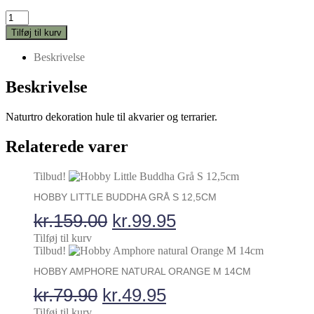
Hobby
Bark
Tilføj til kurv
Hule
antal
Beskrivelse
Beskrivelse
Naturtro dekoration hule til akvarier og terrarier.
Relaterede varer
Tilbud!
HOBBY LITTLE BUDDHA GRÅ S 12,5CM
Den
Den
kr.
159.00
kr.
99.95
oprindelige
aktuelle
Tilføj til kurv
Tilbud!
pris
pris
HOBBY AMPHORE NATURAL ORANGE M 14CM
var:
er:
Den
Den
kr.
79.90
kr.
49.95
kr.159.00.
kr.99.95.
Tilføj til kurv