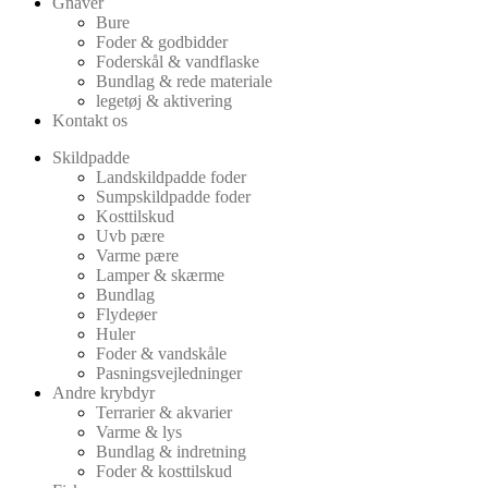
Gnaver
Bure
Foder & godbidder
Foderskål & vandflaske
Bundlag & rede materiale
legetøj & aktivering
Kontakt os
Skildpadde
Landskildpadde foder
Sumpskildpadde foder
Kosttilskud
Uvb pære
Varme pære
Lamper & skærme
Bundlag
Flydeøer
Huler
Foder & vandskåle
Pasningsvejledninger
Andre krybdyr
Terrarier & akvarier
Varme & lys
Bundlag & indretning
Foder & kosttilskud