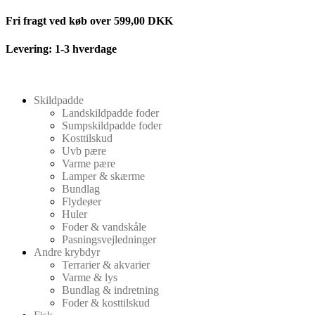
Videre
Fri fragt ved køb over 599,00 DKK
til
indhold
Levering: 1-3 hverdage
Skildpadde
Landskildpadde foder
Sumpskildpadde foder
Kosttilskud
Uvb pære
Varme pære
Lamper & skærme
Bundlag
Flydeøer
Huler
Foder & vandskåle
Pasningsvejledninger
Andre krybdyr
Terrarier & akvarier
Varme & lys
Bundlag & indretning
Foder & kosttilskud