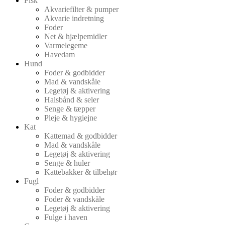
Fisk
Akvariefilter & pumper
Akvarie indretning
Foder
Net & hjælpemidler
Varmelegeme
Havedam
Hund
Foder & godbidder
Mad & vandskåle
Legetøj & aktivering
Halsbånd & seler
Senge & tæpper
Pleje & hygiejne
Kat
Kattemad & godbidder
Mad & vandskåle
Legetøj & aktivering
Senge & huler
Kattebakker & tilbehør
Fugl
Foder & godbidder
Foder & vandskåle
Legetøj & aktivering
Fulge i haven