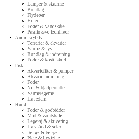
Lamper & skærme
Bundlag
Flydeøer
Huler
Foder & vandskåle
Pasningsvejledninger
Andre krybdyr
Terrarier & akvarier
Varme & lys
Bundlag & indretning
Foder & kosttilskud
Fisk
Akvariefilter & pumper
Akvarie indretning
Foder
Net & hjælpemidler
Varmelegeme
Havedam
Hund
Foder & godbidder
Mad & vandskåle
Legetøj & aktivering
Halsbånd & seler
Senge & tæpper
Pleje & hygiejne