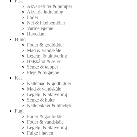
Fisk
Akvariefilter & pumper
Akvarie indretning
Foder
Net & hjælpemidler
Varmelegeme
Havedam
Hund
Foder & godbidder
Mad & vandskåle
Legetøj & aktivering
Halsbånd & seler
Senge & tæpper
Pleje & hygiejne
Kat
Kattemad & godbidder
Mad & vandskåle
Legetøj & aktivering
Senge & huler
Kattebakker & tilbehør
Fugl
Foder & godbidder
Foder & vandskåle
Legetøj & aktivering
Fulge i haven