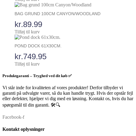
oprindelige
aktuelle
pris
pris
BAG GRUND 100CM CANYON/WOODLAND
var:
er:
kr.
89.99
kr.79.90.
kr.49.95.
Tilføj til kurv
POND DOCK 61X30CM.
kr.
749.95
Tilføj til kurv
Produktgaranti – Tryghed ved dit køb ✅
Vi står inde for kvaliteten af vores produkter! Derfor tilbyder vi
garanti på udvalgte varer, så du kan handle trygt. Hvis der opstår fejl
eller defekter, hjælper vi dig med en løsning. Kontakt os, hvis du har
spørgsmål til din garanti. 🛠️🔍
Facebook-f
Kontakt oplysninger