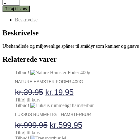
Naturlige
pris
pris
Burspåner
var:
er:
Tilføj til kurv
15
kr.39.95.
kr.4.95.
L
Beskrivelse
antal
Beskrivelse
Ubehandlede og miljøvenlige spåner til smådyr som kaniner og gnavere. 
Relaterede varer
Tilbud!
NATURE HAMSTER FODER 400G
Den
Den
kr.
39.95
kr.
19.95
oprindelige
aktuelle
Tilføj til kurv
Tilbud!
pris
pris
LUKSUS RUMMELIGT HAMSTERBUR
var:
er:
Den
Den
kr.
999.95
kr.
599.95
kr.39.95.
kr.19.95.
oprindelige
aktuelle
Tilføj til kurv
Tilbud!