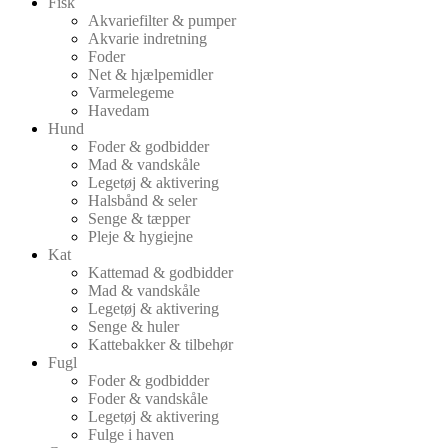
Fisk
Akvariefilter & pumper
Akvarie indretning
Foder
Net & hjælpemidler
Varmelegeme
Havedam
Hund
Foder & godbidder
Mad & vandskåle
Legetøj & aktivering
Halsbånd & seler
Senge & tæpper
Pleje & hygiejne
Kat
Kattemad & godbidder
Mad & vandskåle
Legetøj & aktivering
Senge & huler
Kattebakker & tilbehør
Fugl
Foder & godbidder
Foder & vandskåle
Legetøj & aktivering
Fulge i haven