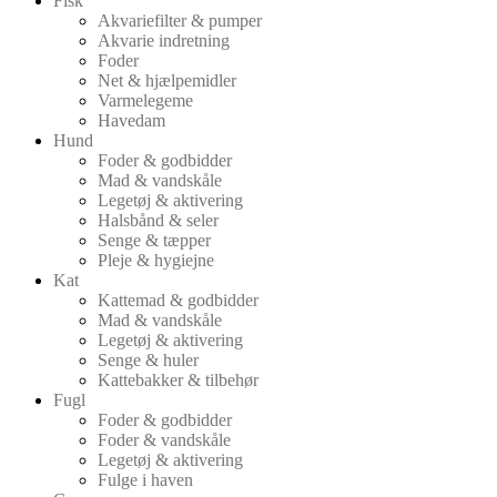
Fisk
Akvariefilter & pumper
Akvarie indretning
Foder
Net & hjælpemidler
Varmelegeme
Havedam
Hund
Foder & godbidder
Mad & vandskåle
Legetøj & aktivering
Halsbånd & seler
Senge & tæpper
Pleje & hygiejne
Kat
Kattemad & godbidder
Mad & vandskåle
Legetøj & aktivering
Senge & huler
Kattebakker & tilbehør
Fugl
Foder & godbidder
Foder & vandskåle
Legetøj & aktivering
Fulge i haven