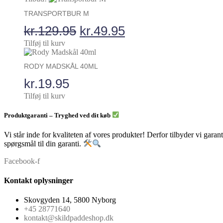
pris
pris
TRANSPORTBUR M
var:
er:
Den
Den
kr.
129.95
kr.
49.95
kr.999.95.
kr.599.95.
oprindelige
aktuelle
Tilføj til kurv
pris
pris
RODY MADSKÅL 40ML
var:
er:
kr.
19.95
kr.129.95.
kr.49.95.
Tilføj til kurv
Produktgaranti – Tryghed ved dit køb
Vi står inde for kvaliteten af vores produkter! Derfor tilbyder vi garan
spørgsmål til din garanti.
Facebook-f
Kontakt oplysninger
Skovgyden 14, 5800 Nyborg
+45 28771640
kontakt@skildpaddeshop.dk