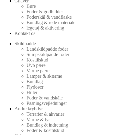
Gnaver
Bure
Foder & godbidder
Foderskål & vandflaske
Bundlag & rede materiale
legetøj & aktivering
Kontakt os
Skildpadde
Landskildpadde foder
Sumpskildpadde foder
Kosttilskud
Uvb pære
Varme pære
Lamper & skærme
Bundlag
Flydeøer
Huler
Foder & vandskåle
Pasningsvejledninger
Andre krybdyr
Terrarier & akvarier
Varme & lys
Bundlag & indretning
Foder & kosttilskud