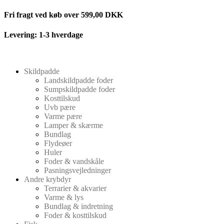
Videre
Fri fragt ved køb over 599,00 DKK
til
indhold
Levering: 1-3 hverdage
Skildpadde
Landskildpadde foder
Sumpskildpadde foder
Kosttilskud
Uvb pære
Varme pære
Lamper & skærme
Bundlag
Flydeøer
Huler
Foder & vandskåle
Pasningsvejledninger
Andre krybdyr
Terrarier & akvarier
Varme & lys
Bundlag & indretning
Foder & kosttilskud