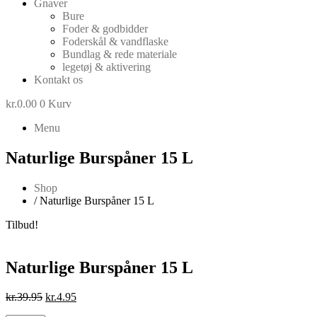
Gnaver
Bure
Foder & godbidder
Foderskål & vandflaske
Bundlag & rede materiale
legetøj & aktivering
Kontakt os
kr.
0.00
0
Kurv
Menu
Naturlige Burspåner 15 L
Shop
/ Naturlige Burspåner 15 L
Tilbud!
Naturlige Burspåner 15 L
Den
Den
kr.
39.95
kr.
4.95
oprindelige
aktuelle