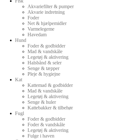
Fisk
Akvariefilter & pumper
Akvarie indretning
Foder
Net & hjælpemidler
Varmelegeme
Havedam
Hund
Foder & godbidder
Mad & vandskåle
Legetøj & aktivering
Halsbånd & seler
Senge & tæpper
Pleje & hygiejne
Kat
Kattemad & godbidder
Mad & vandskåle
Legetøj & aktivering
Senge & huler
Kattebakker & tilbehør
Fugl
Foder & godbidder
Foder & vandskåle
Legetøj & aktivering
Fulge i haven