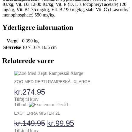
IU/kg, Vit. D3 1.800 IU/kg, Vit. E (D, L-a-tocopheryl acetate) 120
mg/kg, Vit. B1 35 mg/kg, Vit. B2 90 mg/kg, stab. Vit. C (L-ascorbyl
monophosphate) 550 mg/kg.
Yderligere information
Vægt
0.390 kg
Størrelse
10 × 10 × 16.5 cm
Relaterede varer
ZOO MED REPTI RAMPESKÅL XLARGE
kr.
274.95
Tilføj til kurv
Tilbud!
EXO TERRA MISTER 2L
Den
Den
kr.
149.95
kr.
99.95
Tilføj til kurv