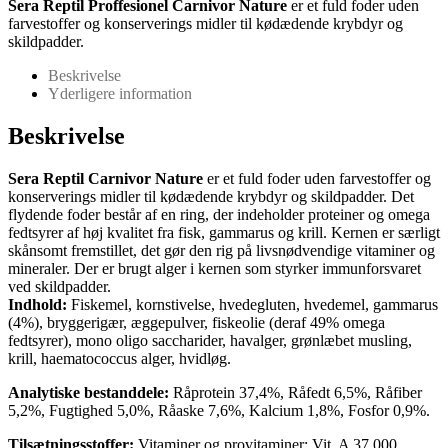
Sera Reptil Proffesionel Carnivor Nature
er et fuld foder uden
farvestoffer og konserverings midler til kødædende krybdyr og
skildpadder.
Beskrivelse
Yderligere information
Beskrivelse
Sera Reptil Carnivor Nature
er et fuld foder uden farvestoffer og
konserverings midler til kødædende krybdyr og skildpadder. Det
flydende foder består af en ring, der indeholder proteiner og omega
fedtsyrer af høj kvalitet fra fisk, gammarus og krill. Kernen er særligt
skånsomt fremstillet, det gør den rig på livsnødvendige vitaminer og
mineraler. Der er brugt alger i kernen som styrker immunforsvaret
ved skildpadder.
Indhold:
Fiskemel, kornstivelse, hvedegluten, hvedemel, gammarus
(4%), bryggerigær, æggepulver, fiskeolie (deraf 49% omega
fedtsyrer), mono oligo saccharider, havalger, grønlæbet musling,
krill, haematococcus alger, hvidløg.
Analytiske bestanddele:
Råprotein 37,4%, Råfedt 6,5%, Råfiber
5,2%, Fugtighed 5,0%, Råaske 7,6%, Kalcium 1,8%, Fosfor 0,9%.
Tilsætningsstoffer:
Vitaminer og provitaminer: Vit. A 37.000