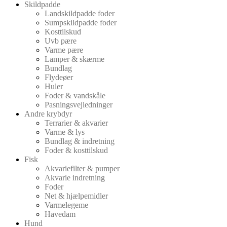
Skildpadde
Landskildpadde foder
Sumpskildpadde foder
Kosttilskud
Uvb pære
Varme pære
Lamper & skærme
Bundlag
Flydeøer
Huler
Foder & vandskåle
Pasningsvejledninger
Andre krybdyr
Terrarier & akvarier
Varme & lys
Bundlag & indretning
Foder & kosttilskud
Fisk
Akvariefilter & pumper
Akvarie indretning
Foder
Net & hjælpemidler
Varmelegeme
Havedam
Hund