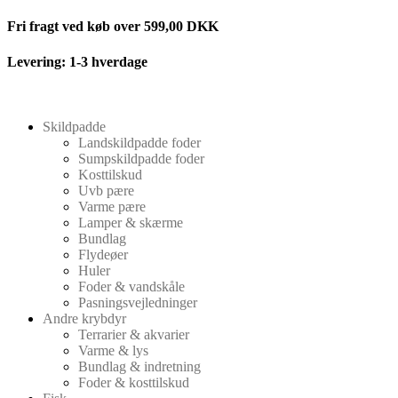
Videre
Fri fragt ved køb over 599,00 DKK
til
indhold
Levering: 1-3 hverdage
Skildpadde
Landskildpadde foder
Sumpskildpadde foder
Kosttilskud
Uvb pære
Varme pære
Lamper & skærme
Bundlag
Flydeøer
Huler
Foder & vandskåle
Pasningsvejledninger
Andre krybdyr
Terrarier & akvarier
Varme & lys
Bundlag & indretning
Foder & kosttilskud