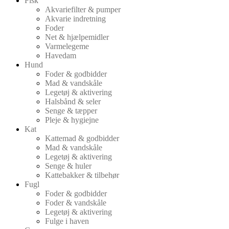
Fisk
Akvariefilter & pumper
Akvarie indretning
Foder
Net & hjælpemidler
Varmelegeme
Havedam
Hund
Foder & godbidder
Mad & vandskåle
Legetøj & aktivering
Halsbånd & seler
Senge & tæpper
Pleje & hygiejne
Kat
Kattemad & godbidder
Mad & vandskåle
Legetøj & aktivering
Senge & huler
Kattebakker & tilbehør
Fugl
Foder & godbidder
Foder & vandskåle
Legetøj & aktivering
Fulge i haven