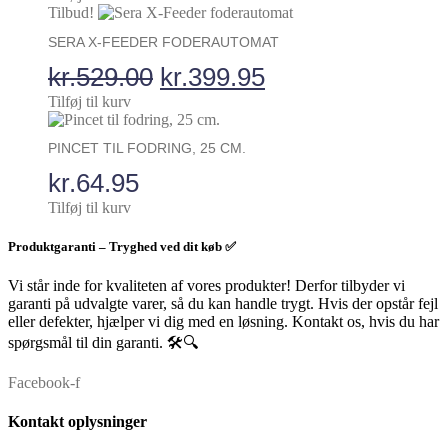
oprindelige
aktuelle
Tilbud!
pris
pris
SERA X-FEEDER FODERAUTOMAT
var:
er:
Den
Den
kr.
529.00
kr.
399.95
kr.149.95.
kr.99.95.
oprindelige
aktuelle
Tilføj til kurv
pris
pris
PINCET TIL FODRING, 25 CM.
var:
er:
kr.
64.95
kr.529.00.
kr.399.95.
Tilføj til kurv
Produktgaranti – Tryghed ved dit køb ✅
Vi står inde for kvaliteten af vores produkter! Derfor tilbyder vi
garanti på udvalgte varer, så du kan handle trygt. Hvis der opstår fejl
eller defekter, hjælper vi dig med en løsning. Kontakt os, hvis du har
spørgsmål til din garanti. 🛠️🔍
Facebook-f
Kontakt oplysninger