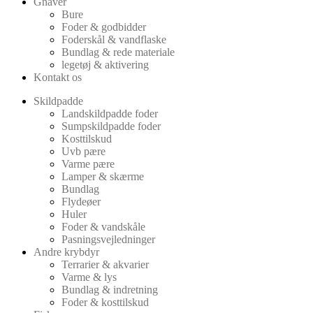
Gnaver
Bure
Foder & godbidder
Foderskål & vandflaske
Bundlag & rede materiale
legetøj & aktivering
Kontakt os
Skildpadde
Landskildpadde foder
Sumpskildpadde foder
Kosttilskud
Uvb pære
Varme pære
Lamper & skærme
Bundlag
Flydeøer
Huler
Foder & vandskåle
Pasningsvejledninger
Andre krybdyr
Terrarier & akvarier
Varme & lys
Bundlag & indretning
Foder & kosttilskud