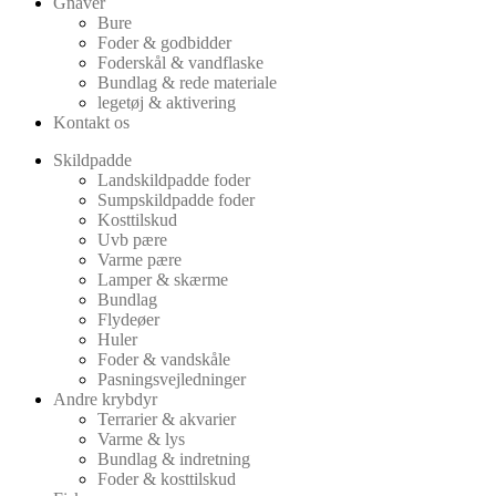
Gnaver
Bure
Foder & godbidder
Foderskål & vandflaske
Bundlag & rede materiale
legetøj & aktivering
Kontakt os
Skildpadde
Landskildpadde foder
Sumpskildpadde foder
Kosttilskud
Uvb pære
Varme pære
Lamper & skærme
Bundlag
Flydeøer
Huler
Foder & vandskåle
Pasningsvejledninger
Andre krybdyr
Terrarier & akvarier
Varme & lys
Bundlag & indretning
Foder & kosttilskud