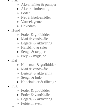
Fisk
Akvariefilter & pumper
Akvarie indretning
Foder
Net & hjælpemidler
Varmelegeme
Havedam
Hund
Foder & godbidder
Mad & vandskåle
Legetøj & aktivering
Halsbånd & seler
Senge & tæpper
Pleje & hygiejne
Kat
Kattemad & godbidder
Mad & vandskåle
Legetøj & aktivering
Senge & huler
Kattebakker & tilbehør
Fugl
Foder & godbidder
Foder & vandskåle
Legetøj & aktivering
Fulge i haven