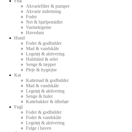
Fisk
Akvariefilter & pumper
Akvarie indretning
Foder
Net & hjælpemidler
Varmelegeme
Havedam
Hund
Foder & godbidder
Mad & vandskåle
Legetøj & aktivering
Halsbånd & seler
Senge & tæpper
Pleje & hygiejne
Kat
Kattemad & godbidder
Mad & vandskåle
Legetøj & aktivering
Senge & huler
Kattebakker & tilbehør
Fugl
Foder & godbidder
Foder & vandskåle
Legetøj & aktivering
Fulge i haven