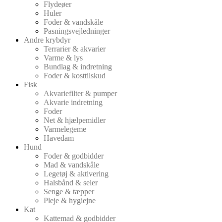
Flydeøer
Huler
Foder & vandskåle
Pasningsvejledninger
Andre krybdyr
Terrarier & akvarier
Varme & lys
Bundlag & indretning
Foder & kosttilskud
Fisk
Akvariefilter & pumper
Akvarie indretning
Foder
Net & hjælpemidler
Varmelegeme
Havedam
Hund
Foder & godbidder
Mad & vandskåle
Legetøj & aktivering
Halsbånd & seler
Senge & tæpper
Pleje & hygiejne
Kat
Kattemad & godbidder