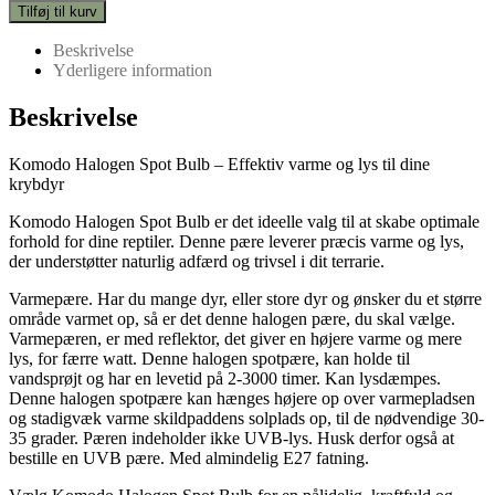
Halogen
Tilføj til kurv
varme
pære
Beskrivelse
100w
Yderligere information
antal
Beskrivelse
Komodo Halogen Spot Bulb – Effektiv varme og lys til dine
krybdyr
Komodo Halogen Spot Bulb er det ideelle valg til at skabe optimale
forhold for dine reptiler. Denne pære leverer præcis varme og lys,
der understøtter naturlig adfærd og trivsel i dit terrarie.
Varmepære. Har du mange dyr, eller store dyr og ønsker du et større
område varmet op, så er det denne halogen pære, du skal vælge.
Varmepæren, er med reflektor, det giver en højere varme og mere
lys, for færre watt. Denne halogen spotpære, kan holde til
vandsprøjt og har en levetid på 2-3000 timer. Kan lysdæmpes.
Denne halogen spotpære kan hænges højere op over varmepladsen
og stadigvæk varme skildpaddens solplads op, til de nødvendige 30-
35 grader. Pæren indeholder ikke UVB-lys. Husk derfor også at
bestille en UVB pære. Med almindelig E27 fatning.