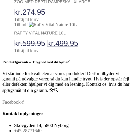
ZOO MED REPTI RAMPESKÅL XLARGE
kr.
274.95
Tilføj til kurv
Tilbud!
RAFFY VITAL NATURE 10L
Den
Den
kr.
599.95
kr.
499.95
oprindelige
aktuelle
Tilføj til kurv
pris
pris
Produktgaranti – Tryghed ved dit køb ✅
var:
er:
Vi står inde for kvaliteten af vores produkter! Derfor tilbyder vi
kr.599.95.
kr.499.95.
garanti på udvalgte varer, så du kan handle trygt. Hvis der opstår fejl
eller defekter, hjælper vi dig med en løsning. Kontakt os, hvis du har
spørgsmål til din garanti. 🛠️🔍
Facebook-f
Kontakt oplysninger
Skovgyden 14, 5800 Nyborg
+45 28771640