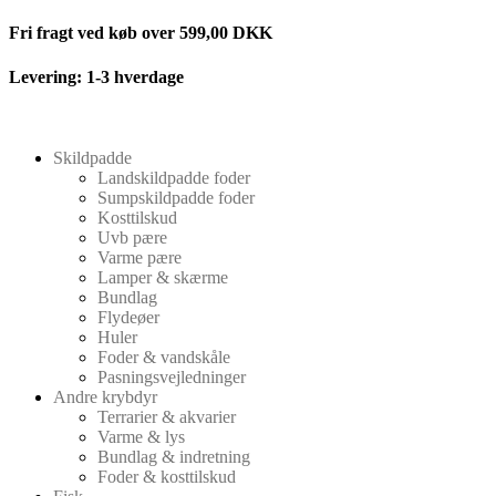
Videre
Fri fragt ved køb over 599,00 DKK
til
indhold
Levering: 1-3 hverdage
Skildpadde
Landskildpadde foder
Sumpskildpadde foder
Kosttilskud
Uvb pære
Varme pære
Lamper & skærme
Bundlag
Flydeøer
Huler
Foder & vandskåle
Pasningsvejledninger
Andre krybdyr
Terrarier & akvarier
Varme & lys
Bundlag & indretning
Foder & kosttilskud