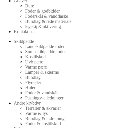
Gnaver
Bure
Foder & godbidder
Foderskål & vandflaske
Bundlag & rede materiale
legetøj & aktivering
Kontakt os
Skildpadde
Landskildpadde foder
Sumpskildpadde foder
Kosttilskud
Uvb pære
Varme pære
Lamper & skærme
Bundlag
Flydeøer
Huler
Foder & vandskåle
Pasningsvejledninger
Andre krybdyr
Terrarier & akvarier
Varme & lys
Bundlag & indretning
Foder & kosttilskud