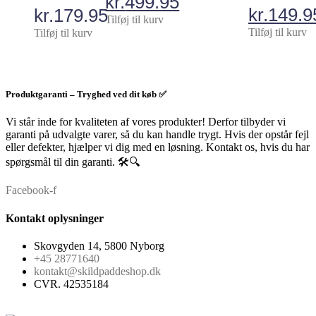
Den
kr.
499.95
Den
kr.
149.9
kr.
179.95
oprindelige
Den
Tilføj til kurv
oprindel
Den
Tilføj til kurv
Tilføj til kurv
pris
aktuelle
pris
aktuelle
var:
pris
var:
pris
kr.599.95.
er:
Produktgaranti – Tryghed ved dit køb ✅
kr.169.9
er:
kr.499.95.
kr.149.9
Vi står inde for kvaliteten af vores produkter! Derfor tilbyder vi
garanti på udvalgte varer, så du kan handle trygt. Hvis der opstår fejl
eller defekter, hjælper vi dig med en løsning. Kontakt os, hvis du har
spørgsmål til din garanti. 🛠️🔍
Facebook-f
Kontakt oplysninger
Skovgyden 14, 5800 Nyborg
+45 28771640
kontakt@skildpaddeshop.dk
CVR. 42535184