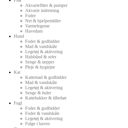
Fisk
Akvariefilter & pumper
Akvarie indretning
Foder
Net & hjælpemidler
Varmelegeme
Havedam
Hund
Foder & godbidder
Mad & vandskåle
Legetøj & aktivering
Halsbånd & seler
Senge & tæpper
Pleje & hygiejne
Kat
Kattemad & godbidder
Mad & vandskåle
Legetøj & aktivering
Senge & huler
Kattebakker & tilbehør
Fugl
Foder & godbidder
Foder & vandskåle
Legetøj & aktivering
Fulge i haven