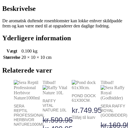
Beskrivelse
De aromatisk duftende rosenblomster kan lokke enhver skildpadde
frem og kan være med til at opgraderer den daglige fodring.
Yderligere information
Vægt
0.100 kg
Størrelse
20 × 10 × 10 cm
Relaterede varer
Tilbud!
Tilbud!
POND DOCK
61X30CM.
RAFFY
VITAL
SERA
SERA RAFFY
kr.
749.95
NATURE 10L
REPTIL
ROYAL
PROFESSIONAL
(GODBIDDER)
Tilføj til kurv
kr.
599.95
HERBIVOR
kr.
169.9
NATURE1000ML