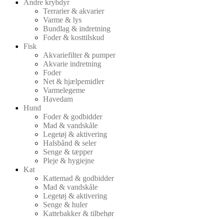
Andre krybdyr
Terrarier & akvarier
Varme & lys
Bundlag & indretning
Foder & kosttilskud
Fisk
Akvariefilter & pumper
Akvarie indretning
Foder
Net & hjælpemidler
Varmelegeme
Havedam
Hund
Foder & godbidder
Mad & vandskåle
Legetøj & aktivering
Halsbånd & seler
Senge & tæpper
Pleje & hygiejne
Kat
Kattemad & godbidder
Mad & vandskåle
Legetøj & aktivering
Senge & huler
Kattebakker & tilbehør