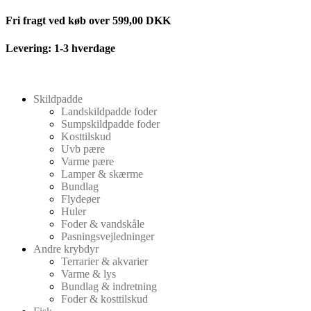
Videre
Fri fragt ved køb over 599,00 DKK
til
indhold
Levering: 1-3 hverdage
Skildpadde
Landskildpadde foder
Sumpskildpadde foder
Kosttilskud
Uvb pære
Varme pære
Lamper & skærme
Bundlag
Flydeøer
Huler
Foder & vandskåle
Pasningsvejledninger
Andre krybdyr
Terrarier & akvarier
Varme & lys
Bundlag & indretning
Foder & kosttilskud