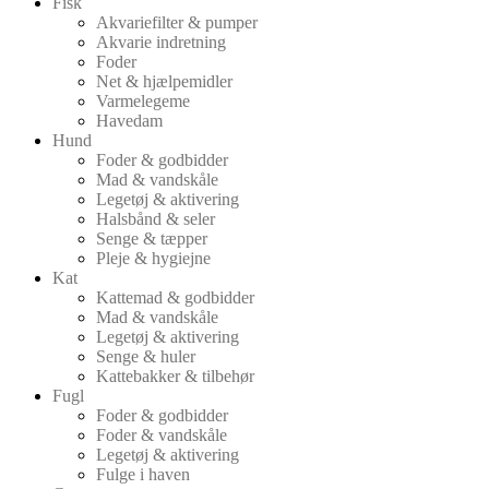
Fisk
Akvariefilter & pumper
Akvarie indretning
Foder
Net & hjælpemidler
Varmelegeme
Havedam
Hund
Foder & godbidder
Mad & vandskåle
Legetøj & aktivering
Halsbånd & seler
Senge & tæpper
Pleje & hygiejne
Kat
Kattemad & godbidder
Mad & vandskåle
Legetøj & aktivering
Senge & huler
Kattebakker & tilbehør
Fugl
Foder & godbidder
Foder & vandskåle
Legetøj & aktivering
Fulge i haven