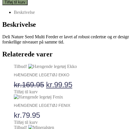
Greenline
pris
pris
Tilføj til kurv
Seed
var:
er:
Multi
Beskrivelse
kr.99.95.
kr.79.95.
Feeder
antal
Beskrivelse
Deli Nature Seed Multi Feeder er lavet af robust cedertræ og er designe
forskellige niveauer på samme tid.
Relaterede varer
Tilbud!
HÆNGENDE LEGETØJ EKKO
Den
Den
kr.
169.95
kr.
99.95
oprindelige
aktuelle
Tilføj til kurv
pris
pris
HÆNGENDE LEGETØJ FENIX
var:
er:
kr.
79.95
kr.169.95.
kr.99.95.
Tilføj til kurv
Tilbud!