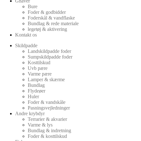
Gnaver
Bure
Foder & godbidder
Foderskål & vandflaske
Bundlag & rede materiale
legetøj & aktivering
Kontakt os
Skildpadde
Landskildpadde foder
Sumpskildpadde foder
Kosttilskud
Uvb pære
Varme pære
Lamper & skærme
Bundlag
Flydeøer
Huler
Foder & vandskåle
Pasningsvejledninger
Andre krybdyr
Terrarier & akvarier
Varme & lys
Bundlag & indretning
Foder & kosttilskud