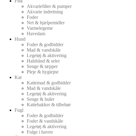
Fisk
Akvariefilter & pumper
Akvarie indretning
Foder
Net & hjælpemidler
Varmelegeme
Havedam
Hund
Foder & godbidder
Mad & vandskåle
Legetøj & aktivering
Halsbånd & seler
Senge & tæpper
Pleje & hygiejne
Kat
Kattemad & godbidder
Mad & vandskåle
Legetøj & aktivering
Senge & huler
Kattebakker & tilbehør
Fugl
Foder & godbidder
Foder & vandskåle
Legetøj & aktivering
Fulge i haven