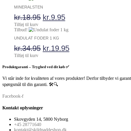
MINERALSTEN
Den
Den
kr.
18.95
kr.
9.95
oprindelige
aktuelle
Tilføj til kurv
Tilbud!
pris
pris
UNDULAT FODER 1 KG
var:
er:
Den
Den
kr.
34.95
kr.
19.95
kr.18.95.
kr.9.95.
oprindelige
aktuelle
Tilføj til kurv
pris
pris
Produktgaranti – Tryghed ved dit køb ✅
var:
er:
Vi står inde for kvaliteten af vores produkter! Derfor tilbyder vi garan
kr.34.95.
kr.19.95.
spørgsmål til din garanti. 🛠️🔍
Facebook-f
Kontakt oplysninger
Skovgyden 14, 5800 Nyborg
+45 28771640
kontakt@skildpaddeshop.dk