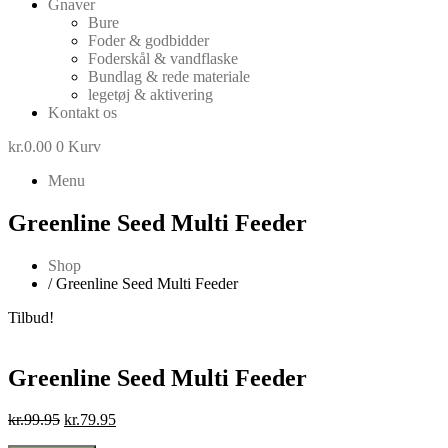
Gnaver
Bure
Foder & godbidder
Foderskål & vandflaske
Bundlag & rede materiale
legetøj & aktivering
Kontakt os
kr.
0.00
0
Kurv
Menu
Greenline Seed Multi Feeder
Shop
/ Greenline Seed Multi Feeder
Tilbud!
Greenline Seed Multi Feeder
Den
Den
kr.
99.95
kr.
79.95
oprindelige
aktuelle