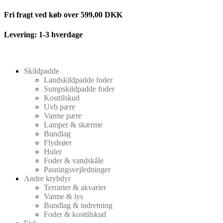
Videre
Fri fragt ved køb over 599,00 DKK
til
indhold
Levering: 1-3 hverdage
Skildpadde
Landskildpadde foder
Sumpskildpadde foder
Kosttilskud
Uvb pære
Varme pære
Lamper & skærme
Bundlag
Flydeøer
Huler
Foder & vandskåle
Pasningsvejledninger
Andre krybdyr
Terrarier & akvarier
Varme & lys
Bundlag & indretning
Foder & kosttilskud