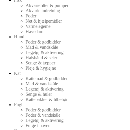
Fisk
Akvariefilter & pumper
Akvarie indretning
Foder
Net & hjælpemidler
Varmelegeme
Havedam
Hund
Foder & godbidder
Mad & vandskåle
Legetøj & aktivering
Halsbånd & seler
Senge & tæpper
Pleje & hygiejne
Kat
Kattemad & godbidder
Mad & vandskåle
Legetøj & aktivering
Senge & huler
Kattebakker & tilbehør
Fugl
Foder & godbidder
Foder & vandskåle
Legetøj & aktivering
Fulge i haven