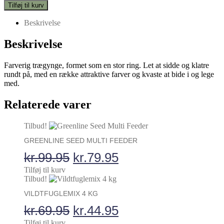
legetøj
Tilføj til kurv
Kiwi
antal
Beskrivelse
Beskrivelse
Farverig trægynge, formet som en stor ring. Let at sidde og klatre
rundt på, med en række attraktive farver og kvaste at bide i og lege
med.
Relaterede varer
Tilbud!
GREENLINE SEED MULTI FEEDER
Den
Den
kr.
99.95
kr.
79.95
oprindelige
aktuelle
Tilføj til kurv
Tilbud!
pris
pris
VILDTFUGLEMIX 4 KG
var:
er:
Den
Den
kr.
69.95
kr.
44.95
kr.99.95.
kr.79.95.
Tilføj til kurv