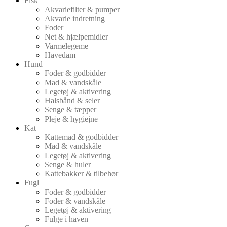
Fisk
Akvariefilter & pumper
Akvarie indretning
Foder
Net & hjælpemidler
Varmelegeme
Havedam
Hund
Foder & godbidder
Mad & vandskåle
Legetøj & aktivering
Halsbånd & seler
Senge & tæpper
Pleje & hygiejne
Kat
Kattemad & godbidder
Mad & vandskåle
Legetøj & aktivering
Senge & huler
Kattebakker & tilbehør
Fugl
Foder & godbidder
Foder & vandskåle
Legetøj & aktivering
Fulge i haven