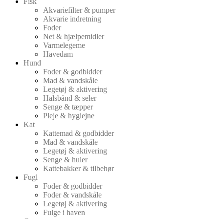
Fisk
Akvariefilter & pumper
Akvarie indretning
Foder
Net & hjælpemidler
Varmelegeme
Havedam
Hund
Foder & godbidder
Mad & vandskåle
Legetøj & aktivering
Halsbånd & seler
Senge & tæpper
Pleje & hygiejne
Kat
Kattemad & godbidder
Mad & vandskåle
Legetøj & aktivering
Senge & huler
Kattebakker & tilbehør
Fugl
Foder & godbidder
Foder & vandskåle
Legetøj & aktivering
Fulge i haven