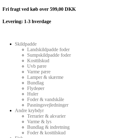
Videre
Fri fragt ved køb over 599,00 DKK
til
indhold
Levering: 1-3 hverdage
Skildpadde
Landskildpadde foder
Sumpskildpadde foder
Kosttilskud
Uvb pære
Varme pære
Lamper & skærme
Bundlag
Flydeøer
Huler
Foder & vandskåle
Pasningsvejledninger
Andre krybdyr
Terrarier & akvarier
Varme & lys
Bundlag & indretning
Foder & kosttilskud