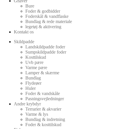
Gnaver
Bure
Foder & godbidder
Foderskål & vandflaske
Bundlag & rede materiale
legetøj & aktivering
Kontakt os
Skildpadde
Landskildpadde foder
Sumpskildpadde foder
Kosttilskud
Uvb pære
Varme pære
Lamper & skærme
Bundlag
Flydeøer
Huler
Foder & vandskåle
Pasningsvejledninger
Andre krybdyr
Terrarier & akvarier
Varme & lys
Bundlag & indretning
Foder & kosttilskud