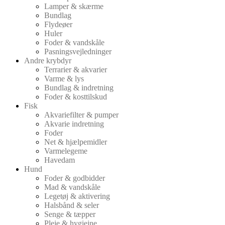
Lamper & skærme
Bundlag
Flydeøer
Huler
Foder & vandskåle
Pasningsvejledninger
Andre krybdyr
Terrarier & akvarier
Varme & lys
Bundlag & indretning
Foder & kosttilskud
Fisk
Akvariefilter & pumper
Akvarie indretning
Foder
Net & hjælpemidler
Varmelegeme
Havedam
Hund
Foder & godbidder
Mad & vandskåle
Legetøj & aktivering
Halsbånd & seler
Senge & tæpper
Pleje & hygiejne