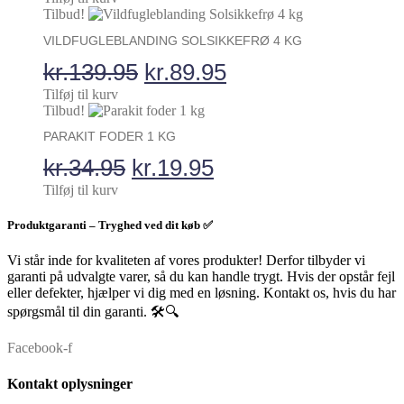
oprindelige
aktuelle
Tilbud!
pris
pris
VILDFUGLEBLANDING SOLSIKKEFRØ 4 KG
var:
er:
Den
Den
kr.
139.95
kr.
89.95
kr.69.95.
kr.44.95.
oprindelige
aktuelle
Tilføj til kurv
Tilbud!
pris
pris
PARAKIT FODER 1 KG
var:
er:
Den
Den
kr.
34.95
kr.
19.95
kr.139.95.
kr.89.95.
oprindelige
aktuelle
Tilføj til kurv
pris
pris
Produktgaranti – Tryghed ved dit køb ✅
var:
er:
Vi står inde for kvaliteten af vores produkter! Derfor tilbyder vi
kr.34.95.
kr.19.95.
garanti på udvalgte varer, så du kan handle trygt. Hvis der opstår fejl
eller defekter, hjælper vi dig med en løsning. Kontakt os, hvis du har
spørgsmål til din garanti. 🛠️🔍
Facebook-f
Kontakt oplysninger