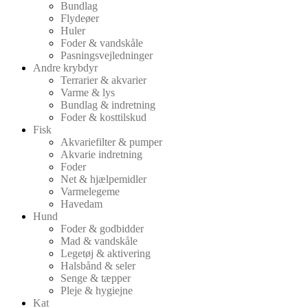
Bundlag
Flydeøer
Huler
Foder & vandskåle
Pasningsvejledninger
Andre krybdyr
Terrarier & akvarier
Varme & lys
Bundlag & indretning
Foder & kosttilskud
Fisk
Akvariefilter & pumper
Akvarie indretning
Foder
Net & hjælpemidler
Varmelegeme
Havedam
Hund
Foder & godbidder
Mad & vandskåle
Legetøj & aktivering
Halsbånd & seler
Senge & tæpper
Pleje & hygiejne
Kat