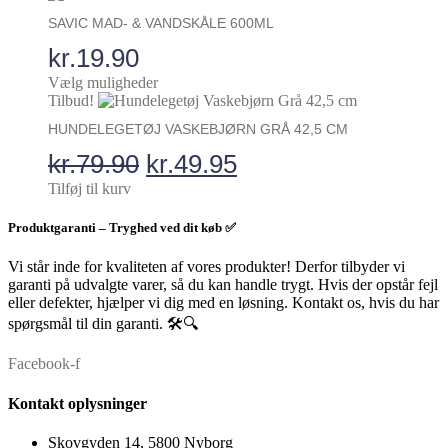
vare
vælges
SAVIC MAD- & VANDSKÅLE 600ML
har
på
flere
varesiden
kr.
19.90
varianter.
Vælg muligheder
Mulighederne
Tilbud!
kan
vælges
HUNDELEGETØJ VASKEBJØRN GRÅ 42,5 CM
på
varesiden
Den
Den
kr.
79.90
kr.
49.95
oprindelige
aktuelle
Tilføj til kurv
pris
pris
Produktgaranti – Tryghed ved dit køb ✅
var:
er:
Vi står inde for kvaliteten af vores produkter! Derfor tilbyder vi
kr.79.90.
kr.49.95.
garanti på udvalgte varer, så du kan handle trygt. Hvis der opstår fejl
eller defekter, hjælper vi dig med en løsning. Kontakt os, hvis du har
spørgsmål til din garanti. 🛠️🔍
Facebook-f
Kontakt oplysninger
Skovgyden 14, 5800 Nyborg