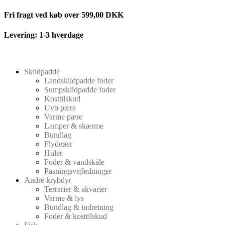
Videre
Fri fragt ved køb over 599,00 DKK
til
indhold
Levering: 1-3 hverdage
Skildpadde
Landskildpadde foder
Sumpskildpadde foder
Kosttilskud
Uvb pære
Varme pære
Lamper & skærme
Bundlag
Flydeøer
Huler
Foder & vandskåle
Pasningsvejledninger
Andre krybdyr
Terrarier & akvarier
Varme & lys
Bundlag & indretning
Foder & kosttilskud