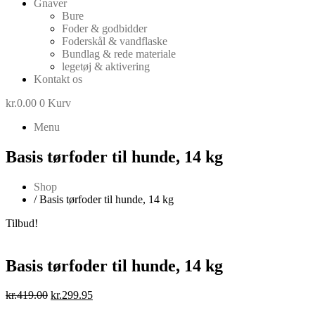
Gnaver
Bure
Foder & godbidder
Foderskål & vandflaske
Bundlag & rede materiale
legetøj & aktivering
Kontakt os
kr.
0.00
0
Kurv
Menu
Basis tørfoder til hunde, 14 kg
Shop
/ Basis tørfoder til hunde, 14 kg
Tilbud!
Basis tørfoder til hunde, 14 kg
Den
Den
kr.
419.00
kr.
299.95
oprindelige
aktuelle