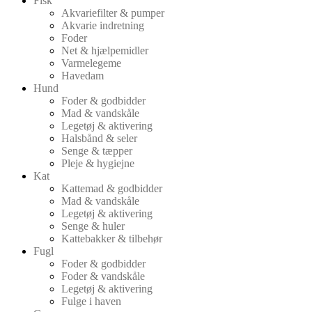
Fisk
Akvariefilter & pumper
Akvarie indretning
Foder
Net & hjælpemidler
Varmelegeme
Havedam
Hund
Foder & godbidder
Mad & vandskåle
Legetøj & aktivering
Halsbånd & seler
Senge & tæpper
Pleje & hygiejne
Kat
Kattemad & godbidder
Mad & vandskåle
Legetøj & aktivering
Senge & huler
Kattebakker & tilbehør
Fugl
Foder & godbidder
Foder & vandskåle
Legetøj & aktivering
Fulge i haven