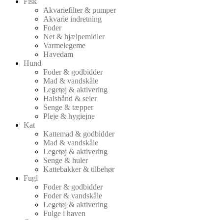
Fisk
Akvariefilter & pumper
Akvarie indretning
Foder
Net & hjælpemidler
Varmelegeme
Havedam
Hund
Foder & godbidder
Mad & vandskåle
Legetøj & aktivering
Halsbånd & seler
Senge & tæpper
Pleje & hygiejne
Kat
Kattemad & godbidder
Mad & vandskåle
Legetøj & aktivering
Senge & huler
Kattebakker & tilbehør
Fugl
Foder & godbidder
Foder & vandskåle
Legetøj & aktivering
Fulge i haven