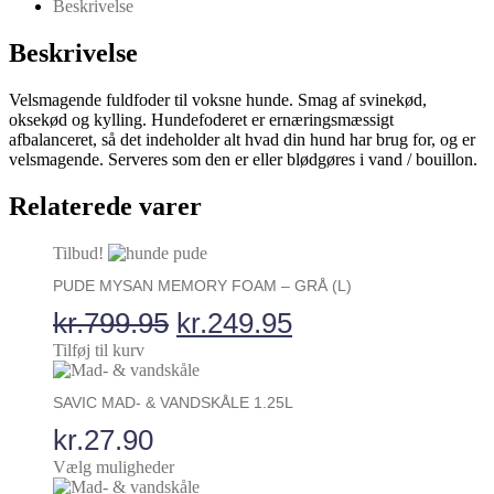
Beskrivelse
pris
pris
var:
er:
kr.419.00.
kr.299.95.
Beskrivelse
Velsmagende fuldfoder til voksne hunde. Smag af svinekød,
oksekød og kylling. Hundefoderet er ernæringsmæssigt
afbalanceret, så det indeholder alt hvad din hund har brug for, og er
velsmagende. Serveres som den er eller blødgøres i vand / bouillon.
Relaterede varer
Tilbud!
PUDE MYSAN MEMORY FOAM – GRÅ (L)
Den
Den
kr.
799.95
kr.
249.95
oprindelige
aktuelle
Tilføj til kurv
Dette
pris
pris
vare
SAVIC MAD- & VANDSKÅLE 1.25L
har
var:
er:
flere
kr.
27.90
varianter.
kr.799.95.
kr.249.95.
Vælg muligheder
Mulighederne
Dette
kan