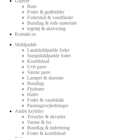
Gnaver
Bure
Foder & godbidder
Foderskål & vandflaske
Bundlag & rede materiale
legetøj & aktivering
Kontakt os
Skildpadde
Landskildpadde foder
Sumpskildpadde foder
Kosttilskud
Uvb pære
Varme pære
Lamper & skærme
Bundlag
Flydeøer
Huler
Foder & vandskåle
Pasningsvejledninger
Andre krybdyr
Terrarier & akvarier
Varme & lys
Bundlag & indretning
Foder & kosttilskud