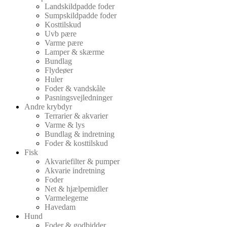
Landskildpadde foder
Sumpskildpadde foder
Kosttilskud
Uvb pære
Varme pære
Lamper & skærme
Bundlag
Flydeøer
Huler
Foder & vandskåle
Pasningsvejledninger
Andre krybdyr
Terrarier & akvarier
Varme & lys
Bundlag & indretning
Foder & kosttilskud
Fisk
Akvariefilter & pumper
Akvarie indretning
Foder
Net & hjælpemidler
Varmelegeme
Havedam
Hund
Foder & godbidder