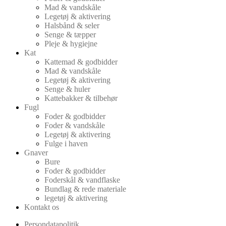
Mad & vandskåle
Legetøj & aktivering
Halsbånd & seler
Senge & tæpper
Pleje & hygiejne
Kat
Kattemad & godbidder
Mad & vandskåle
Legetøj & aktivering
Senge & huler
Kattebakker & tilbehør
Fugl
Foder & godbidder
Foder & vandskåle
Legetøj & aktivering
Fulge i haven
Gnaver
Bure
Foder & godbidder
Foderskål & vandflaske
Bundlag & rede materiale
legetøj & aktivering
Kontakt os
Persondatapolitik