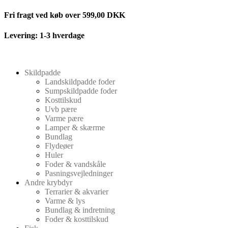
Videre
Fri fragt ved køb over 599,00 DKK
til
indhold
Levering: 1-3 hverdage
Skildpadde
Landskildpadde foder
Sumpskildpadde foder
Kosttilskud
Uvb pære
Varme pære
Lamper & skærme
Bundlag
Flydeøer
Huler
Foder & vandskåle
Pasningsvejledninger
Andre krybdyr
Terrarier & akvarier
Varme & lys
Bundlag & indretning
Foder & kosttilskud