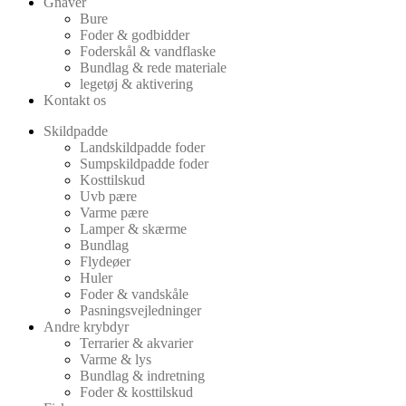
Gnaver
Bure
Foder & godbidder
Foderskål & vandflaske
Bundlag & rede materiale
legetøj & aktivering
Kontakt os
Skildpadde
Landskildpadde foder
Sumpskildpadde foder
Kosttilskud
Uvb pære
Varme pære
Lamper & skærme
Bundlag
Flydeøer
Huler
Foder & vandskåle
Pasningsvejledninger
Andre krybdyr
Terrarier & akvarier
Varme & lys
Bundlag & indretning
Foder & kosttilskud