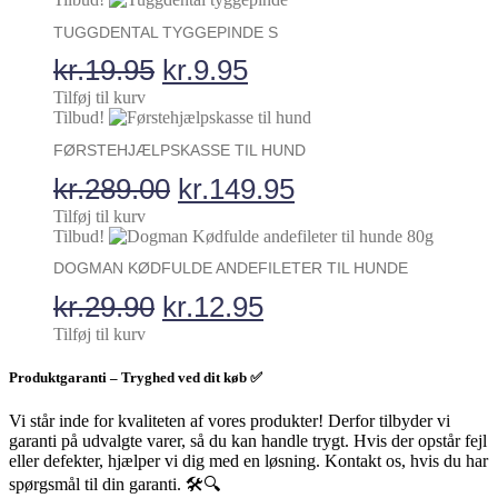
pris
pris
TUGGDENTAL TYGGEPINDE S
var:
er:
Den
Den
kr.
19.95
kr.
9.95
kr.84.90.
kr.49.95.
oprindelige
aktuelle
Tilføj til kurv
Tilbud!
pris
pris
FØRSTEHJÆLPSKASSE TIL HUND
var:
er:
Den
Den
kr.
289.00
kr.
149.95
kr.19.95.
kr.9.95.
oprindelige
aktuelle
Tilføj til kurv
Tilbud!
pris
pris
DOGMAN KØDFULDE ANDEFILETER TIL HUNDE
var:
er:
Den
Den
kr.
29.90
kr.
12.95
kr.289.00.
kr.149.95.
oprindelige
aktuelle
Tilføj til kurv
pris
pris
Produktgaranti – Tryghed ved dit køb ✅
var:
er:
Vi står inde for kvaliteten af vores produkter! Derfor tilbyder vi
kr.29.90.
kr.12.95.
garanti på udvalgte varer, så du kan handle trygt. Hvis der opstår fejl
eller defekter, hjælper vi dig med en løsning. Kontakt os, hvis du har
spørgsmål til din garanti. 🛠️🔍