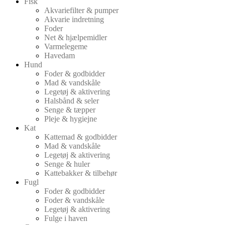
Fisk
Akvariefilter & pumper
Akvarie indretning
Foder
Net & hjælpemidler
Varmelegeme
Havedam
Hund
Foder & godbidder
Mad & vandskåle
Legetøj & aktivering
Halsbånd & seler
Senge & tæpper
Pleje & hygiejne
Kat
Kattemad & godbidder
Mad & vandskåle
Legetøj & aktivering
Senge & huler
Kattebakker & tilbehør
Fugl
Foder & godbidder
Foder & vandskåle
Legetøj & aktivering
Fulge i haven