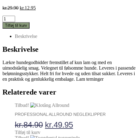
Den
Den
kr.
29.90
kr.
12.95
oprindelige
aktuelle
Dogman
pris
pris
Kødfulde
var:
er:
Tilføj til kurv
terninger
kr.29.90.
kr.12.95.
af
Beskrivelse
lammekød
til
Beskrivelse
hunde
antal
Lækre hundegodbidder fremstillet af kun lam og med en
uimodståelig smag. Velegnet til følsomme hunde. Leveres i passende
belønningsstykker. Helt fri for hvede og uden tilsat sukker. Leveres i
en praktisk og genlukkelig embalage. Lam terninger
Relaterede varer
Tilbud!
PROFESSIONAL ALLROUND NEGLEKLIPPER
Den
Den
kr.
84.90
kr.
49.95
oprindelige
aktuelle
Tilføj til kurv
Tilbud!