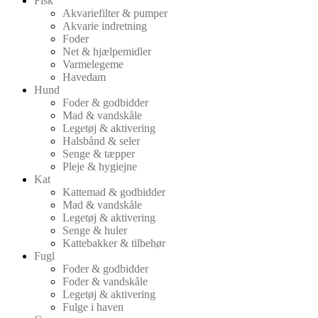
Fisk
Akvariefilter & pumper
Akvarie indretning
Foder
Net & hjælpemidler
Varmelegeme
Havedam
Hund
Foder & godbidder
Mad & vandskåle
Legetøj & aktivering
Halsbånd & seler
Senge & tæpper
Pleje & hygiejne
Kat
Kattemad & godbidder
Mad & vandskåle
Legetøj & aktivering
Senge & huler
Kattebakker & tilbehør
Fugl
Foder & godbidder
Foder & vandskåle
Legetøj & aktivering
Fulge i haven