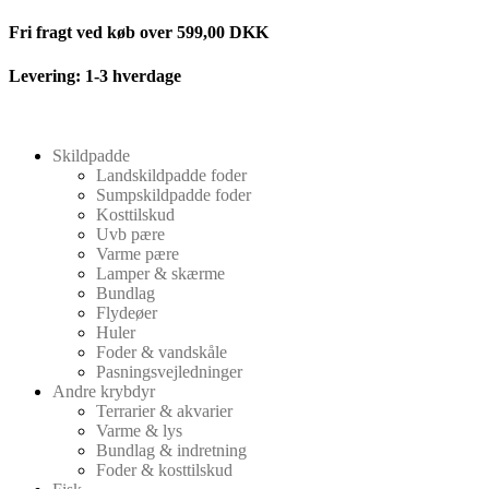
Videre
Fri fragt ved køb over 599,00 DKK
til
indhold
Levering: 1-3 hverdage
Skildpadde
Landskildpadde foder
Sumpskildpadde foder
Kosttilskud
Uvb pære
Varme pære
Lamper & skærme
Bundlag
Flydeøer
Huler
Foder & vandskåle
Pasningsvejledninger
Andre krybdyr
Terrarier & akvarier
Varme & lys
Bundlag & indretning
Foder & kosttilskud