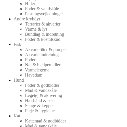
Huler
Foder & vandskåle
Pasningsvejledninger
Andre krybdyr
Terrarier & akvarier
Varme & lys
Bundlag & indretning
Foder & kosttilskud
Fisk
Akvariefilter & pumper
Akvarie indretning
Foder
Net & hjælpemidler
Varmelegeme
Havedam
Hund
Foder & godbidder
Mad & vandskåle
Legetøj & aktivering
Halsbånd & seler
Senge & tæpper
Pleje & hygiejne
Kat
Kattemad & godbidder
Mad & vandskåle