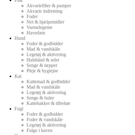
Fisk
Akvariefilter & pumper
Akvarie indretning
Foder
Net & hjælpemidler
Varmelegeme
Havedam
Hund
Foder & godbidder
Mad & vandskåle
Legetøj & aktivering
Halsbånd & seler
Senge & tæpper
Pleje & hygiejne
Kat
Kattemad & godbidder
Mad & vandskåle
Legetøj & aktivering
Senge & huler
Kattebakker & tilbehør
Fugl
Foder & godbidder
Foder & vandskåle
Legetøj & aktivering
Fulge i haven