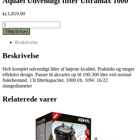
Aquael Udvendigt filter Ultramax 1000
kr.
1,819.00
Aquael
Udvendigt
Tilføj til kurv
filter
Ultramax
Beskrivelse
1000
antal
Beskrivelse
Helt komplet udvendigt filter af højeste kvalitet. Praktiskt og meget
effektivt design. Passer til akvarier op til 100-300 liter ved normal
fiskebestand. 13l filterkapacitet. 1000 l/h, 10W. 16/22
slangediameter
Relaterede varer