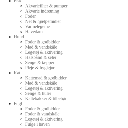
Fisk
Akvariefilter & pumper
Akvarie indretning
Foder
Net & hjælpemidler
Varmelegeme
Havedam
Hund
Foder & godbidder
Mad & vandskåle
Legetøj & aktivering
Halsbånd & seler
Senge & tæpper
Pleje & hygiejne
Kat
Kattemad & godbidder
Mad & vandskåle
Legetøj & aktivering
Senge & huler
Kattebakker & tilbehør
Fugl
Foder & godbidder
Foder & vandskåle
Legetøj & aktivering
Fulge i haven