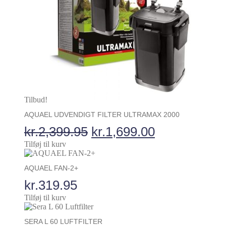
Tilbud!
AQUAEL UDVENDIGT FILTER ULTRAMAX 2000
Den
Den
kr.
2,399.95
kr.
1,699.00
oprindelige
aktuelle
Tilføj til kurv
pris
pris
AQUAEL FAN-2+
var:
er:
kr.
319.95
kr.2,399.95.
kr.1,699.00.
Tilføj til kurv
SERA L 60 LUFTFILTER