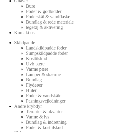
Gnaver
Bure
Foder & godbidder
Foderskål & vandflaske
Bundlag & rede materiale
legetøj & aktivering
Kontakt os
Skildpadde
Landskildpadde foder
Sumpskildpadde foder
Kosttilskud
Uvb pære
Varme pære
Lamper & skærme
Bundlag
Flydeøer
Huler
Foder & vandskåle
Pasningsvejledninger
Andre krybdyr
Terrarier & akvarier
Varme & lys
Bundlag & indretning
Foder & kosttilskud