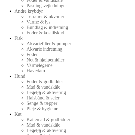
Foder & vandskåle
Pasningsvejledninger
Andre krybdyr
Terrarier & akvarier
Varme & lys
Bundlag & indretning
Foder & kosttilskud
Fisk
Akvariefilter & pumper
Akvarie indretning
Foder
Net & hjælpemidler
Varmelegeme
Havedam
Hund
Foder & godbidder
Mad & vandskåle
Legetøj & aktivering
Halsbånd & seler
Senge & tæpper
Pleje & hygiejne
Kat
Kattemad & godbidder
Mad & vandskåle
Legetøj & aktivering