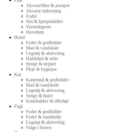
Fisk
Akvariefilter & pumper
Akvarie indretning
Foder
Net & hjælpemidler
Varmelegeme
Havedam
Hund
Foder & godbidder
Mad & vandskåle
Legetøj & aktivering
Halsbånd & seler
Senge & tæpper
Pleje & hygiejne
Kat
Kattemad & godbidder
Mad & vandskåle
Legetøj & aktivering
Senge & huler
Kattebakker & tilbehør
Fugl
Foder & godbidder
Foder & vandskåle
Legetøj & aktivering
Fulge i haven