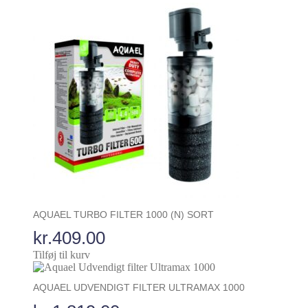
pris
pris
var:
er:
kr.899.95.
kr.599.95.
AQUAEL TURBO FILTER 1000 (N) SORT
kr.
409.00
Tilføj til kurv
AQUAEL UDVENDIGT FILTER ULTRAMAX 1000