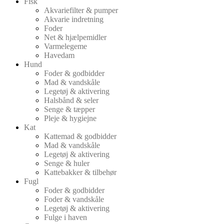
Fisk
Akvariefilter & pumper
Akvarie indretning
Foder
Net & hjælpemidler
Varmelegeme
Havedam
Hund
Foder & godbidder
Mad & vandskåle
Legetøj & aktivering
Halsbånd & seler
Senge & tæpper
Pleje & hygiejne
Kat
Kattemad & godbidder
Mad & vandskåle
Legetøj & aktivering
Senge & huler
Kattebakker & tilbehør
Fugl
Foder & godbidder
Foder & vandskåle
Legetøj & aktivering
Fulge i haven