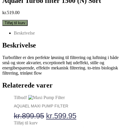
Aquael Turbo filter 1500 (N) Sort
kr.
519.00
Aquael
Tilføj til kurv
Turbo
filter
Beskrivelse
1500
(N)
Beskrivelse
Sort
antal
Turbofilter er den perfekte løsning til filtrering og luftning i både
små og store akvarier, exceptionelt høj udeffekt, stille og
energibesparende, effektiv mekanisk filtrering. to-trins biologisk
filtrering, trinløst flow
Relaterede varer
Tilbud!
AQUAEL MAXI PUMP FILTER
Den
Den
kr.
899.95
kr.
599.95
oprindelige
aktuelle
Tilføj til kurv