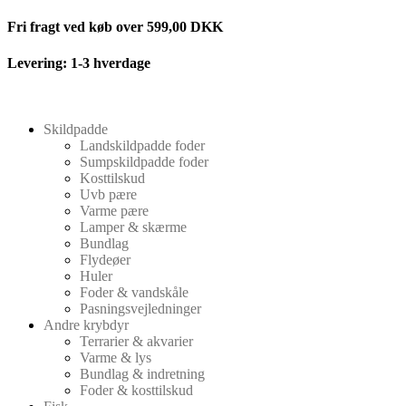
Videre
Fri fragt ved køb over 599,00 DKK
til
indhold
Levering: 1-3 hverdage
Skildpadde
Landskildpadde foder
Sumpskildpadde foder
Kosttilskud
Uvb pære
Varme pære
Lamper & skærme
Bundlag
Flydeøer
Huler
Foder & vandskåle
Pasningsvejledninger
Andre krybdyr
Terrarier & akvarier
Varme & lys
Bundlag & indretning
Foder & kosttilskud