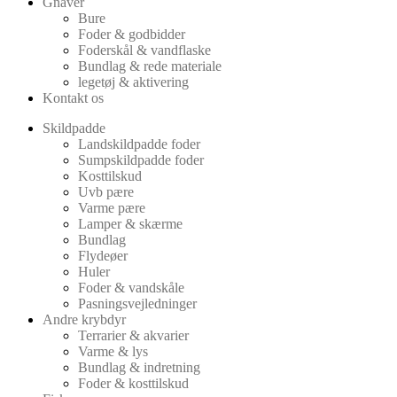
Gnaver
Bure
Foder & godbidder
Foderskål & vandflaske
Bundlag & rede materiale
legetøj & aktivering
Kontakt os
Skildpadde
Landskildpadde foder
Sumpskildpadde foder
Kosttilskud
Uvb pære
Varme pære
Lamper & skærme
Bundlag
Flydeøer
Huler
Foder & vandskåle
Pasningsvejledninger
Andre krybdyr
Terrarier & akvarier
Varme & lys
Bundlag & indretning
Foder & kosttilskud