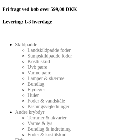
Videre
Fri fragt ved køb over 599,00 DKK
til
indhold
Levering: 1-3 hverdage
Skildpadde
Landskildpadde foder
Sumpskildpadde foder
Kosttilskud
Uvb pære
Varme pære
Lamper & skærme
Bundlag
Flydeøer
Huler
Foder & vandskåle
Pasningsvejledninger
Andre krybdyr
Terrarier & akvarier
Varme & lys
Bundlag & indretning
Foder & kosttilskud