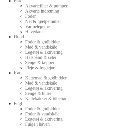
Fisk
Akvariefilter & pumper
Akvarie indretning
Foder
Net & hjælpemidler
Varmelegeme
Havedam
Hund
Foder & godbidder
Mad & vandskåle
Legetøj & aktivering
Halsbånd & seler
Senge & tæpper
Pleje & hygiejne
Kat
Kattemad & godbidder
Mad & vandskåle
Legetøj & aktivering
Senge & huler
Kattebakker & tilbehør
Fugl
Foder & godbidder
Foder & vandskåle
Legetøj & aktivering
Fulge i haven