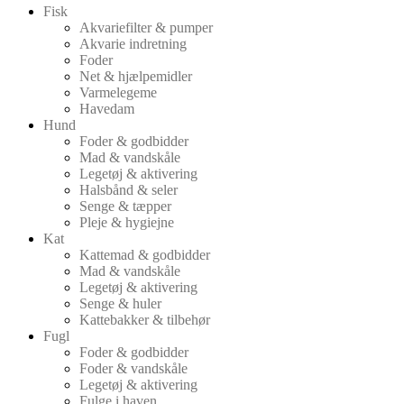
Fisk
Akvariefilter & pumper
Akvarie indretning
Foder
Net & hjælpemidler
Varmelegeme
Havedam
Hund
Foder & godbidder
Mad & vandskåle
Legetøj & aktivering
Halsbånd & seler
Senge & tæpper
Pleje & hygiejne
Kat
Kattemad & godbidder
Mad & vandskåle
Legetøj & aktivering
Senge & huler
Kattebakker & tilbehør
Fugl
Foder & godbidder
Foder & vandskåle
Legetøj & aktivering
Fulge i haven