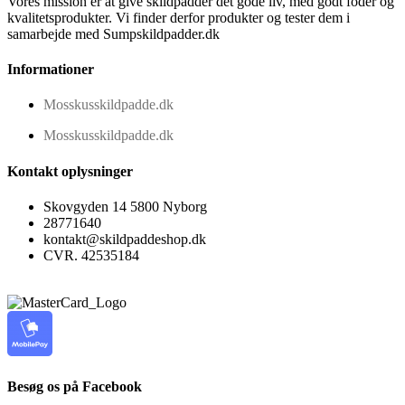
Vores mission er at give skildpadder det gode liv, med godt foder og
kvalitetsprodukter. Vi finder derfor produkter og tester dem i
samarbejde med Sumpskildpadder.dk
Informationer
Mosskusskildpadde.dk
Mosskusskildpadde.dk
Kontakt oplysninger
Skovgyden 14 5800 Nyborg
28771640
kontakt@skildpaddeshop.dk
CVR. 42535184
Besøg os på Facebook