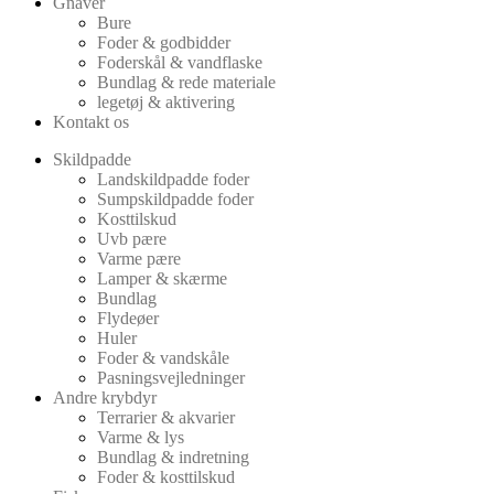
Gnaver
Bure
Foder & godbidder
Foderskål & vandflaske
Bundlag & rede materiale
legetøj & aktivering
Kontakt os
Skildpadde
Landskildpadde foder
Sumpskildpadde foder
Kosttilskud
Uvb pære
Varme pære
Lamper & skærme
Bundlag
Flydeøer
Huler
Foder & vandskåle
Pasningsvejledninger
Andre krybdyr
Terrarier & akvarier
Varme & lys
Bundlag & indretning
Foder & kosttilskud