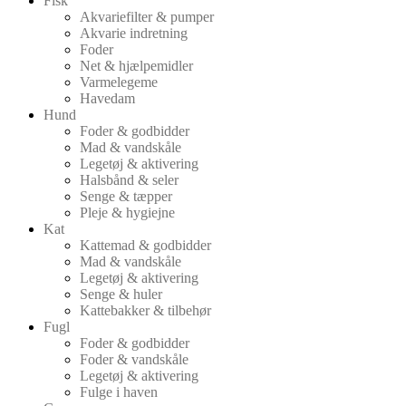
Fisk
Akvariefilter & pumper
Akvarie indretning
Foder
Net & hjælpemidler
Varmelegeme
Havedam
Hund
Foder & godbidder
Mad & vandskåle
Legetøj & aktivering
Halsbånd & seler
Senge & tæpper
Pleje & hygiejne
Kat
Kattemad & godbidder
Mad & vandskåle
Legetøj & aktivering
Senge & huler
Kattebakker & tilbehør
Fugl
Foder & godbidder
Foder & vandskåle
Legetøj & aktivering
Fulge i haven