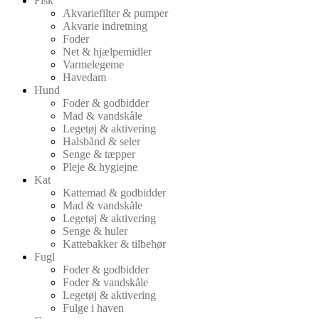
Fisk
Akvariefilter & pumper
Akvarie indretning
Foder
Net & hjælpemidler
Varmelegeme
Havedam
Hund
Foder & godbidder
Mad & vandskåle
Legetøj & aktivering
Halsbånd & seler
Senge & tæpper
Pleje & hygiejne
Kat
Kattemad & godbidder
Mad & vandskåle
Legetøj & aktivering
Senge & huler
Kattebakker & tilbehør
Fugl
Foder & godbidder
Foder & vandskåle
Legetøj & aktivering
Fulge i haven