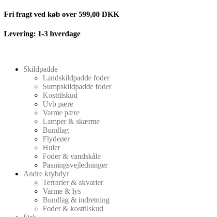
Videre
Fri fragt ved køb over 599,00 DKK
til
indhold
Levering: 1-3 hverdage
Skildpadde
Landskildpadde foder
Sumpskildpadde foder
Kosttilskud
Uvb pære
Varme pære
Lamper & skærme
Bundlag
Flydeøer
Huler
Foder & vandskåle
Pasningsvejledninger
Andre krybdyr
Terrarier & akvarier
Varme & lys
Bundlag & indretning
Foder & kosttilskud