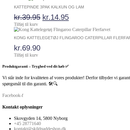
vælges
KATTEPINDE 3PAK KALKUN OG LAM
på
varesiden
Den
Den
kr.
39.95
kr.
14.95
oprindelige
aktuelle
Tilføj til kurv
pris
pris
KONG KATTELEGETØJ FLINGAROO CATERPILLAR FLERFA
var:
er:
kr.
69.90
kr.39.95.
kr.14.95.
Tilføj til kurv
Produktgaranti – Tryghed ved dit køb ✅
Vi står inde for kvaliteten af vores produkter! Derfor tilbyder vi garan
spørgsmål til din garanti. 🛠️🔍
Facebook-f
Kontakt oplysninger
Skovgyden 14, 5800 Nyborg
+45 28771640
kontakt@skildpaddeshop.dk