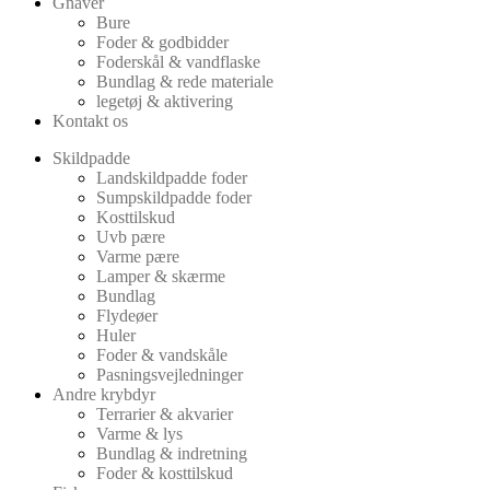
Gnaver
Bure
Foder & godbidder
Foderskål & vandflaske
Bundlag & rede materiale
legetøj & aktivering
Kontakt os
Skildpadde
Landskildpadde foder
Sumpskildpadde foder
Kosttilskud
Uvb pære
Varme pære
Lamper & skærme
Bundlag
Flydeøer
Huler
Foder & vandskåle
Pasningsvejledninger
Andre krybdyr
Terrarier & akvarier
Varme & lys
Bundlag & indretning
Foder & kosttilskud