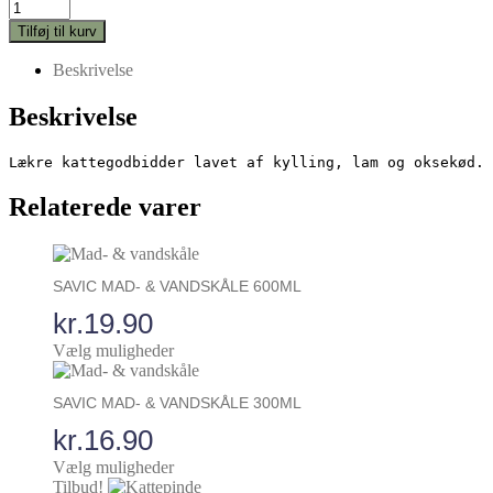
Meow
pris
pris
Kattegodbidder
var:
er:
Tilføj til kurv
30g
kr.29.95.
kr.14.95.
antal
Beskrivelse
Beskrivelse
Lækre kattegodbidder lavet af kylling, lam og oksekød. 
Relaterede varer
Dette
vare
SAVIC MAD- & VANDSKÅLE 600ML
har
flere
kr.
19.90
varianter.
Vælg muligheder
Mulighederne
Dette
kan
vare
vælges
SAVIC MAD- & VANDSKÅLE 300ML
har
på
flere
varesiden
kr.
16.90
varianter.
Vælg muligheder
Mulighederne
Tilbud!
kan