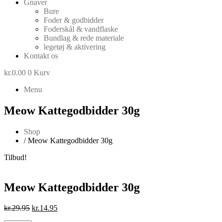
Gnaver
Bure
Foder & godbidder
Foderskål & vandflaske
Bundlag & rede materiale
legetøj & aktivering
Kontakt os
kr.
0.00
0
Kurv
Menu
Meow Kattegodbidder 30g
Shop
/ Meow Kattegodbidder 30g
Tilbud!
Meow Kattegodbidder 30g
Den
Den
kr.
29.95
kr.
14.95
oprindelige
aktuelle