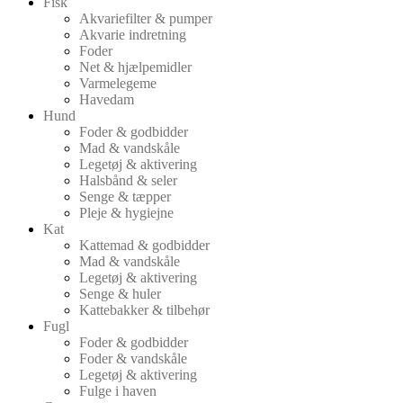
Fisk
Akvariefilter & pumper
Akvarie indretning
Foder
Net & hjælpemidler
Varmelegeme
Havedam
Hund
Foder & godbidder
Mad & vandskåle
Legetøj & aktivering
Halsbånd & seler
Senge & tæpper
Pleje & hygiejne
Kat
Kattemad & godbidder
Mad & vandskåle
Legetøj & aktivering
Senge & huler
Kattebakker & tilbehør
Fugl
Foder & godbidder
Foder & vandskåle
Legetøj & aktivering
Fulge i haven