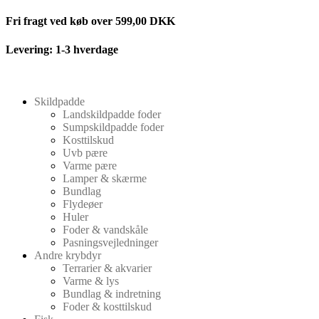
Videre
Fri fragt ved køb over 599,00 DKK
til
indhold
Levering: 1-3 hverdage
Skildpadde
Landskildpadde foder
Sumpskildpadde foder
Kosttilskud
Uvb pære
Varme pære
Lamper & skærme
Bundlag
Flydeøer
Huler
Foder & vandskåle
Pasningsvejledninger
Andre krybdyr
Terrarier & akvarier
Varme & lys
Bundlag & indretning
Foder & kosttilskud