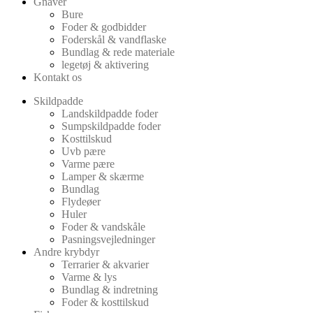
Gnaver
Bure
Foder & godbidder
Foderskål & vandflaske
Bundlag & rede materiale
legetøj & aktivering
Kontakt os
Skildpadde
Landskildpadde foder
Sumpskildpadde foder
Kosttilskud
Uvb pære
Varme pære
Lamper & skærme
Bundlag
Flydeøer
Huler
Foder & vandskåle
Pasningsvejledninger
Andre krybdyr
Terrarier & akvarier
Varme & lys
Bundlag & indretning
Foder & kosttilskud