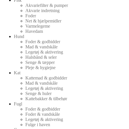
Fisk
Akvariefilter & pumper
Akvarie indretning
Foder
Net & hjælpemidler
Varmelegeme
Havedam
Hund
Foder & godbidder
Mad & vandskåle
Legetøj & aktivering
Halsbånd & seler
Senge & tæpper
Pleje & hygiejne
Kat
Kattemad & godbidder
Mad & vandskåle
Legetøj & aktivering
Senge & huler
Kattebakker & tilbehør
Fugl
Foder & godbidder
Foder & vandskåle
Legetøj & aktivering
Fulge i haven