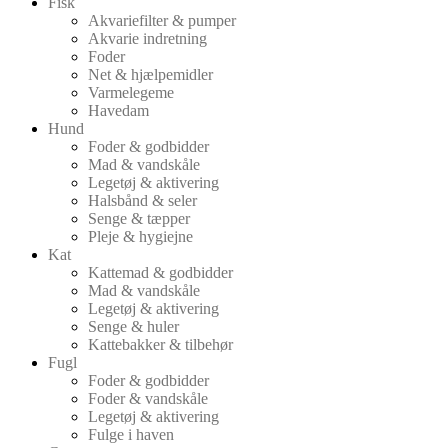
Fisk
Akvariefilter & pumper
Akvarie indretning
Foder
Net & hjælpemidler
Varmelegeme
Havedam
Hund
Foder & godbidder
Mad & vandskåle
Legetøj & aktivering
Halsbånd & seler
Senge & tæpper
Pleje & hygiejne
Kat
Kattemad & godbidder
Mad & vandskåle
Legetøj & aktivering
Senge & huler
Kattebakker & tilbehør
Fugl
Foder & godbidder
Foder & vandskåle
Legetøj & aktivering
Fulge i haven