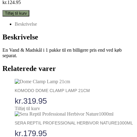
kr.
124.95
Zoo
Tilføj til kurv
Med
Sæt
Beskrivelse
Repti
Rock
Beskrivelse
Madskål
/
En Vand & Madskål i 1 pakke til en billigere pris end ved køb
Vandskål
separat.
Medium
antal
Relaterede varer
KOMODO DOME CLAMP LAMP 21CM
kr.
319.95
Tilføj til kurv
SERA REPTIL PROFESSIONAL HERBIVOR NATURE1000ML
kr.
179.95