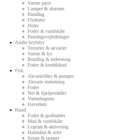
Varme pære
Lamper & skærme
Bundlag
Flydeøer
Huler
Foder & vandskåle
Pasningsvejledninger
Andre krybdyr
Terrarier & akvarier
Varme & lys
Bundlag & indretning
Foder & kosttilskud
Fisk
Akvariefilter & pumper
Akvarie indretning
Foder
Net & hjælpemidler
Varmelegeme
Havedam
Hund
Foder & godbidder
Mad & vandskåle
Legetøj & aktivering
Halsbånd & seler
Senge & tæpper