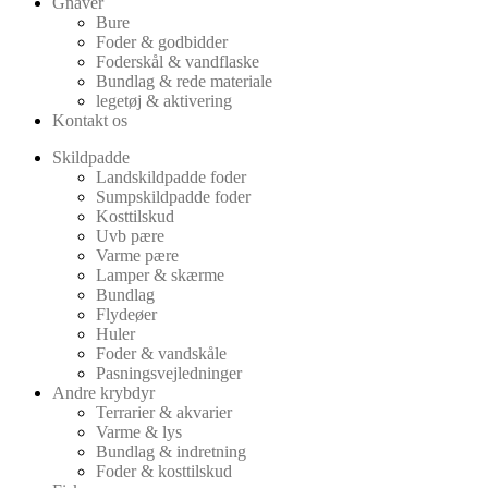
Gnaver
Bure
Foder & godbidder
Foderskål & vandflaske
Bundlag & rede materiale
legetøj & aktivering
Kontakt os
Skildpadde
Landskildpadde foder
Sumpskildpadde foder
Kosttilskud
Uvb pære
Varme pære
Lamper & skærme
Bundlag
Flydeøer
Huler
Foder & vandskåle
Pasningsvejledninger
Andre krybdyr
Terrarier & akvarier
Varme & lys
Bundlag & indretning
Foder & kosttilskud