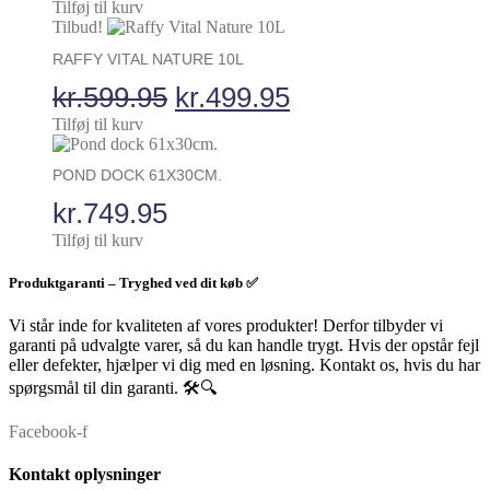
oprindelige
aktuelle
Tilføj til kurv
Tilbud!
pris
pris
RAFFY VITAL NATURE 10L
var:
er:
Den
Den
kr.
599.95
kr.
499.95
kr.149.95.
kr.99.95.
oprindelige
aktuelle
Tilføj til kurv
pris
pris
POND DOCK 61X30CM.
var:
er:
kr.
749.95
kr.599.95.
kr.499.95.
Tilføj til kurv
Produktgaranti – Tryghed ved dit køb ✅
Vi står inde for kvaliteten af vores produkter! Derfor tilbyder vi
garanti på udvalgte varer, så du kan handle trygt. Hvis der opstår fejl
eller defekter, hjælper vi dig med en løsning. Kontakt os, hvis du har
spørgsmål til din garanti. 🛠️🔍
Facebook-f
Kontakt oplysninger