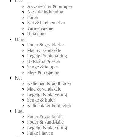
Fisk
Akvariefilter & pumper
Akvarie indretning
Foder
Net & hjælpemidler
Varmelegeme
Havedam
Hund
Foder & godbidder
Mad & vandskåle
Legetøj & aktivering
Halsbånd & seler
Senge & tæpper
Pleje & hygiejne
Kat
Kattemad & godbidder
Mad & vandskåle
Legetøj & aktivering
Senge & huler
Kattebakker & tilbehør
Fugl
Foder & godbidder
Foder & vandskåle
Legetøj & aktivering
Fulge i haven