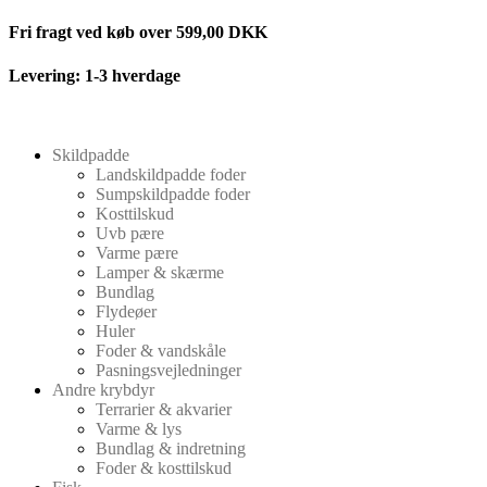
Videre
Fri fragt ved køb over 599,00 DKK
til
indhold
Levering: 1-3 hverdage
Skildpadde
Landskildpadde foder
Sumpskildpadde foder
Kosttilskud
Uvb pære
Varme pære
Lamper & skærme
Bundlag
Flydeøer
Huler
Foder & vandskåle
Pasningsvejledninger
Andre krybdyr
Terrarier & akvarier
Varme & lys
Bundlag & indretning
Foder & kosttilskud