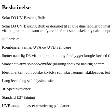
Beskrivelse
Solar D3 UV Basking Bulb
Solar D3 UV Basking Bulb er designet til at give dine reptiler optim
vitaminproduktion, som er afgørende for et sundt skelet og calciumopt
✅ Fordele:
Kombinerer varme, UVA og UVB i én pære
Støtter naturlig D3-vitaminproduktion og forebygger knogleskørhed
Skaber et varmt solbade-område (basking spot) for naturlig adfærd
Ideel til ørken- og tropiske krybdyr som skægagamer, skildpadder, le
Lang levetid og stabil lysintensitet
📌 Specifikationer:
Standard E27 fatning
UVB-output tilpasset terrarier og paludarier