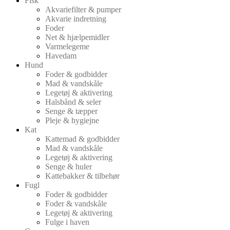
Fisk
Akvariefilter & pumper
Akvarie indretning
Foder
Net & hjælpemidler
Varmelegeme
Havedam
Hund
Foder & godbidder
Mad & vandskåle
Legetøj & aktivering
Halsbånd & seler
Senge & tæpper
Pleje & hygiejne
Kat
Kattemad & godbidder
Mad & vandskåle
Legetøj & aktivering
Senge & huler
Kattebakker & tilbehør
Fugl
Foder & godbidder
Foder & vandskåle
Legetøj & aktivering
Fulge i haven