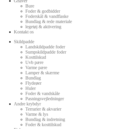
Gnaver
Bure
Foder & godbidder
Foderskål & vandflaske
Bundlag & rede materiale
legetøj & aktivering
Kontakt os
Skildpadde
Landskildpadde foder
Sumpskildpadde foder
Kosttilskud
Uvb pære
Varme pære
Lamper & skærme
Bundlag
Flydeøer
Huler
Foder & vandskåle
Pasningsvejledninger
Andre krybdyr
Terrarier & akvarier
Varme & lys
Bundlag & indretning
Foder & kosttilskud