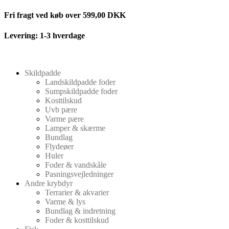
Videre
Fri fragt ved køb over 599,00 DKK
til
indhold
Levering: 1-3 hverdage
Skildpadde
Landskildpadde foder
Sumpskildpadde foder
Kosttilskud
Uvb pære
Varme pære
Lamper & skærme
Bundlag
Flydeøer
Huler
Foder & vandskåle
Pasningsvejledninger
Andre krybdyr
Terrarier & akvarier
Varme & lys
Bundlag & indretning
Foder & kosttilskud