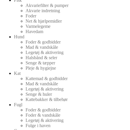
Fisk
Akvariefilter & pumper
Akvarie indretning
Foder
Net & hjælpemidler
Varmelegeme
Havedam
Hund
Foder & godbidder
Mad & vandskåle
Legetøj & aktivering
Halsbånd & seler
Senge & tæpper
Pleje & hygiejne
Kat
Kattemad & godbidder
Mad & vandskåle
Legetøj & aktivering
Senge & huler
Kattebakker & tilbehør
Fugl
Foder & godbidder
Foder & vandskåle
Legetøj & aktivering
Fulge i haven