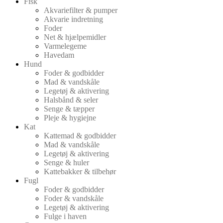
Fisk
Akvariefilter & pumper
Akvarie indretning
Foder
Net & hjælpemidler
Varmelegeme
Havedam
Hund
Foder & godbidder
Mad & vandskåle
Legetøj & aktivering
Halsbånd & seler
Senge & tæpper
Pleje & hygiejne
Kat
Kattemad & godbidder
Mad & vandskåle
Legetøj & aktivering
Senge & huler
Kattebakker & tilbehør
Fugl
Foder & godbidder
Foder & vandskåle
Legetøj & aktivering
Fulge i haven