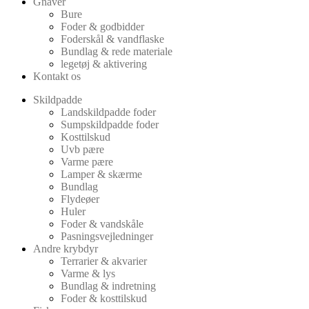
Gnaver
Bure
Foder & godbidder
Foderskål & vandflaske
Bundlag & rede materiale
legetøj & aktivering
Kontakt os
Skildpadde
Landskildpadde foder
Sumpskildpadde foder
Kosttilskud
Uvb pære
Varme pære
Lamper & skærme
Bundlag
Flydeøer
Huler
Foder & vandskåle
Pasningsvejledninger
Andre krybdyr
Terrarier & akvarier
Varme & lys
Bundlag & indretning
Foder & kosttilskud