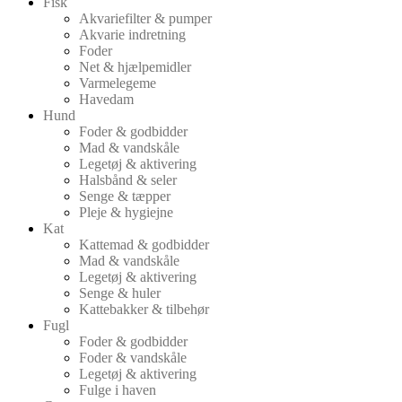
Fisk
Akvariefilter & pumper
Akvarie indretning
Foder
Net & hjælpemidler
Varmelegeme
Havedam
Hund
Foder & godbidder
Mad & vandskåle
Legetøj & aktivering
Halsbånd & seler
Senge & tæpper
Pleje & hygiejne
Kat
Kattemad & godbidder
Mad & vandskåle
Legetøj & aktivering
Senge & huler
Kattebakker & tilbehør
Fugl
Foder & godbidder
Foder & vandskåle
Legetøj & aktivering
Fulge i haven