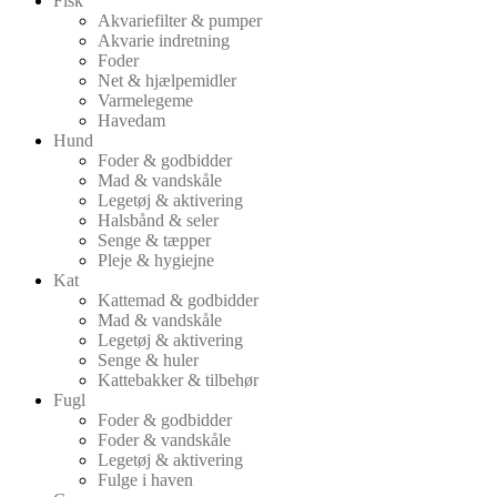
Fisk
Akvariefilter & pumper
Akvarie indretning
Foder
Net & hjælpemidler
Varmelegeme
Havedam
Hund
Foder & godbidder
Mad & vandskåle
Legetøj & aktivering
Halsbånd & seler
Senge & tæpper
Pleje & hygiejne
Kat
Kattemad & godbidder
Mad & vandskåle
Legetøj & aktivering
Senge & huler
Kattebakker & tilbehør
Fugl
Foder & godbidder
Foder & vandskåle
Legetøj & aktivering
Fulge i haven