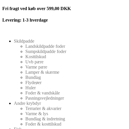
Videre
Fri fragt ved køb over 599,00 DKK
til
indhold
Levering: 1-3 hverdage
Skildpadde
Landskildpadde foder
Sumpskildpadde foder
Kosttilskud
Uvb pære
Varme pære
Lamper & skærme
Bundlag
Flydeøer
Huler
Foder & vandskåle
Pasningsvejledninger
Andre krybdyr
Terrarier & akvarier
Varme & lys
Bundlag & indretning
Foder & kosttilskud