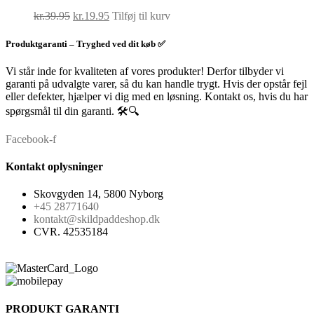
Den
Den
kr.
39.95
kr.
19.95
Tilføj til kurv
oprindelige
aktuelle
pris
pris
Produktgaranti – Tryghed ved dit køb ✅
var:
er:
kr.39.95.
kr.19.95.
Vi står inde for kvaliteten af vores produkter! Derfor tilbyder vi
garanti på udvalgte varer, så du kan handle trygt. Hvis der opstår fejl
eller defekter, hjælper vi dig med en løsning. Kontakt os, hvis du har
spørgsmål til din garanti. 🛠️🔍
Facebook-f
Kontakt oplysninger
Skovgyden 14, 5800 Nyborg
+45 28771640
kontakt@skildpaddeshop.dk
CVR. 42535184
PRODUKT GARANTI