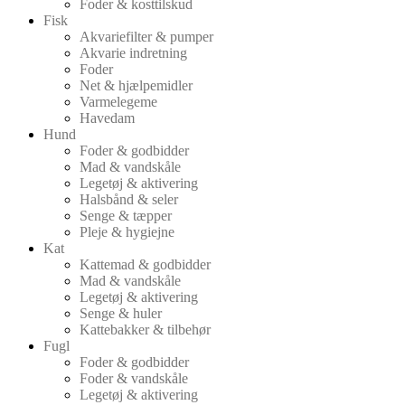
Foder & kosttilskud
Fisk
Akvariefilter & pumper
Akvarie indretning
Foder
Net & hjælpemidler
Varmelegeme
Havedam
Hund
Foder & godbidder
Mad & vandskåle
Legetøj & aktivering
Halsbånd & seler
Senge & tæpper
Pleje & hygiejne
Kat
Kattemad & godbidder
Mad & vandskåle
Legetøj & aktivering
Senge & huler
Kattebakker & tilbehør
Fugl
Foder & godbidder
Foder & vandskåle
Legetøj & aktivering