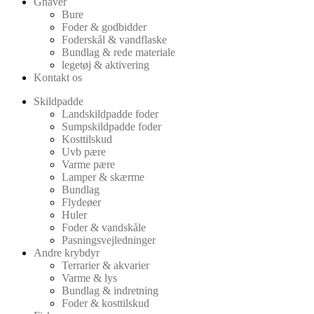
Gnaver
Bure
Foder & godbidder
Foderskål & vandflaske
Bundlag & rede materiale
legetøj & aktivering
Kontakt os
Skildpadde
Landskildpadde foder
Sumpskildpadde foder
Kosttilskud
Uvb pære
Varme pære
Lamper & skærme
Bundlag
Flydeøer
Huler
Foder & vandskåle
Pasningsvejledninger
Andre krybdyr
Terrarier & akvarier
Varme & lys
Bundlag & indretning
Foder & kosttilskud