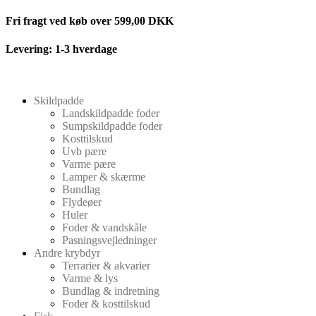
Videre
Fri fragt ved køb over 599,00 DKK
til
indhold
Levering: 1-3 hverdage
Skildpadde
Landskildpadde foder
Sumpskildpadde foder
Kosttilskud
Uvb pære
Varme pære
Lamper & skærme
Bundlag
Flydeøer
Huler
Foder & vandskåle
Pasningsvejledninger
Andre krybdyr
Terrarier & akvarier
Varme & lys
Bundlag & indretning
Foder & kosttilskud