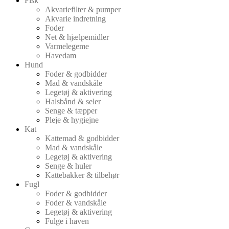
Fisk
Akvariefilter & pumper
Akvarie indretning
Foder
Net & hjælpemidler
Varmelegeme
Havedam
Hund
Foder & godbidder
Mad & vandskåle
Legetøj & aktivering
Halsbånd & seler
Senge & tæpper
Pleje & hygiejne
Kat
Kattemad & godbidder
Mad & vandskåle
Legetøj & aktivering
Senge & huler
Kattebakker & tilbehør
Fugl
Foder & godbidder
Foder & vandskåle
Legetøj & aktivering
Fulge i haven