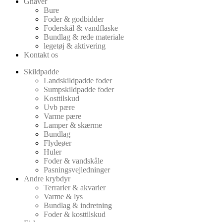
Gnaver
Bure
Foder & godbidder
Foderskål & vandflaske
Bundlag & rede materiale
legetøj & aktivering
Kontakt os
Skildpadde
Landskildpadde foder
Sumpskildpadde foder
Kosttilskud
Uvb pære
Varme pære
Lamper & skærme
Bundlag
Flydeøer
Huler
Foder & vandskåle
Pasningsvejledninger
Andre krybdyr
Terrarier & akvarier
Varme & lys
Bundlag & indretning
Foder & kosttilskud