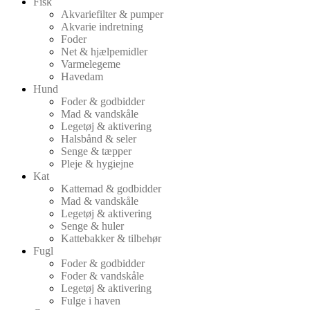
Fisk
Akvariefilter & pumper
Akvarie indretning
Foder
Net & hjælpemidler
Varmelegeme
Havedam
Hund
Foder & godbidder
Mad & vandskåle
Legetøj & aktivering
Halsbånd & seler
Senge & tæpper
Pleje & hygiejne
Kat
Kattemad & godbidder
Mad & vandskåle
Legetøj & aktivering
Senge & huler
Kattebakker & tilbehør
Fugl
Foder & godbidder
Foder & vandskåle
Legetøj & aktivering
Fulge i haven