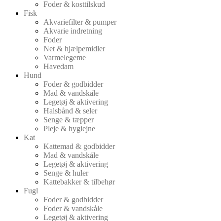
Foder & kosttilskud
Fisk
Akvariefilter & pumper
Akvarie indretning
Foder
Net & hjælpemidler
Varmelegeme
Havedam
Hund
Foder & godbidder
Mad & vandskåle
Legetøj & aktivering
Halsbånd & seler
Senge & tæpper
Pleje & hygiejne
Kat
Kattemad & godbidder
Mad & vandskåle
Legetøj & aktivering
Senge & huler
Kattebakker & tilbehør
Fugl
Foder & godbidder
Foder & vandskåle
Legetøj & aktivering