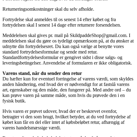
Returneringsomkostninger skal du selv afholde.
Fortrydelse skal anmeldes til os senest 14 efter købet og fra
fortrydelsen skal I senest 14 dage efter returnere forsendelsen.
Meddelelsen skal gives pr. mail på SkildpaddeShop@gmail.com. I
meddelelsen skal du gøre os tydeligt opmærksom på, at du ønsker at
udnytte din fortrydelsesret. Du kan også vælge at benytte vores
standard fortrydelsesformular og sende med retur.
Standardfortrydelsesformular er gengivet sidst i disse salgs- og
leveringsbetingelser. Anvendelse af formularen er ikke obligatorisk.
Varens stand, når du sender den retur
Du hæfter kun for eventuel forringelse af varens værdi, som skyldes
anden håndtering, end hvad der er nødvendigt for at fastslå varens
art, egenskaber og den måde, den fungerer på. Med andre ord – du
kan prøve varen på samme måde, som hvis du prøvede den i en
fysisk butik.
Hvis varen er prøvet udover, hvad der er beskrevet ovenfor,
betragter vi den som brugt, hvilket betyder, at du ved fortrydelse af
købet kun får en del eller intet af købsbeløbet retur, afhængig af
varens handelsmæssige værdi.