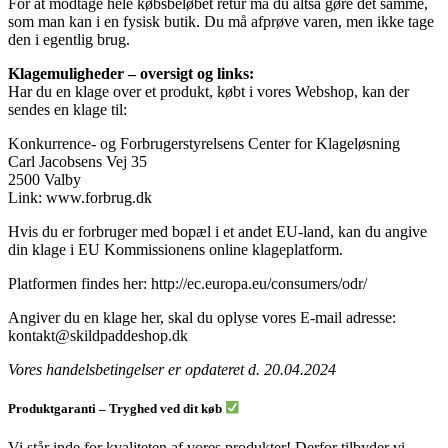
For at modtage hele købsbeløbet retur må du altså gøre det samme,
som man kan i en fysisk butik. Du må afprøve varen, men ikke tage
den i egentlig brug.
Klagemuligheder – oversigt og links:
Har du en klage over et produkt, købt i vores Webshop, kan der
sendes en klage til:
Konkurrence- og Forbrugerstyrelsens Center for Klageløsning
Carl Jacobsens Vej 35
2500 Valby
Link: www.forbrug.dk
Hvis du er forbruger med bopæl i et andet EU-land, kan du angive
din klage i EU Kommissionens online klageplatform.
Platformen findes her: http://ec.europa.eu/consumers/odr/
Angiver du en klage her, skal du oplyse vores E-mail adresse:
kontakt@skildpaddeshop.dk
Vores handelsbetingelser er opdateret d. 20.04.2024
Produktgaranti – Tryghed ved dit køb
Vi står inde for kvaliteten af vores produkter! Derfor tilbyder vi