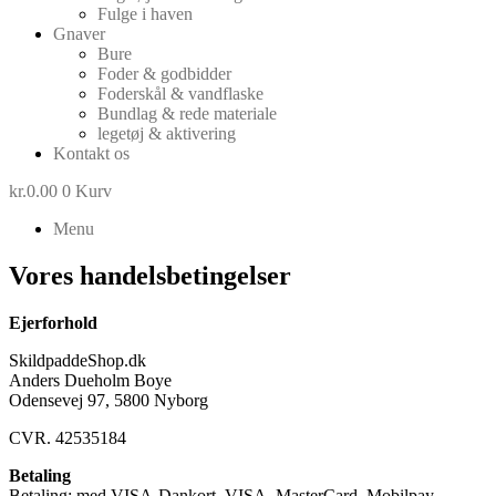
Fulge i haven
Gnaver
Bure
Foder & godbidder
Foderskål & vandflaske
Bundlag & rede materiale
legetøj & aktivering
Kontakt os
kr.
0.00
0
Kurv
Menu
Vores handelsbetingelser
Ejerforhold
SkildpaddeShop.dk
Anders Dueholm Boye
Odensevej 97, 5800 Nyborg
CVR. 42535184
Betaling
Betaling: med VISA-Dankort, VISA, MasterCard, Mobilpay.