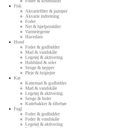
Foder & kosttilskud
Fisk
Akvariefilter & pumper
Akvarie indretning
Foder
Net & hjælpemidler
Varmelegeme
Havedam
Hund
Foder & godbidder
Mad & vandskåle
Legetøj & aktivering
Halsbånd & seler
Senge & tæpper
Pleje & hygiejne
Kat
Kattemad & godbidder
Mad & vandskåle
Legetøj & aktivering
Senge & huler
Kattebakker & tilbehør
Fugl
Foder & godbidder
Foder & vandskåle
Legetøj & aktivering