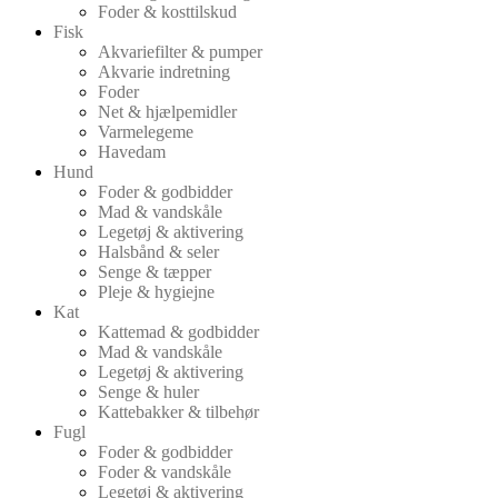
Foder & kosttilskud
Fisk
Akvariefilter & pumper
Akvarie indretning
Foder
Net & hjælpemidler
Varmelegeme
Havedam
Hund
Foder & godbidder
Mad & vandskåle
Legetøj & aktivering
Halsbånd & seler
Senge & tæpper
Pleje & hygiejne
Kat
Kattemad & godbidder
Mad & vandskåle
Legetøj & aktivering
Senge & huler
Kattebakker & tilbehør
Fugl
Foder & godbidder
Foder & vandskåle
Legetøj & aktivering